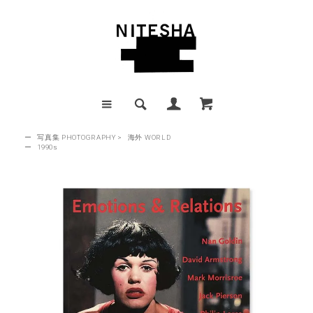
ー
写真集 PHOTOGRAPHY
>
海外 WORLD
ー
1990s