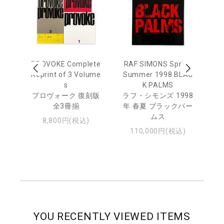
 Ja
PROVOKE Complete
RAF SIMONS Spring
Mo
urn
Reprint of 3 Volume
Summer 1998 BLAC
e 
s
K PALMS
日
プロヴォーク 復刻版
ラフ・シモンズ 1998
モ
・ジ
全3冊揃
年 春夏 ブラックパー
ムス
8,800円(税込)
110,000円(税込)
YOU RECENTLY VIEWED ITEMS