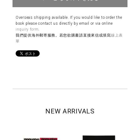
Overseas shipping available. If you would like to order the
book please contact us directly by email or via online
inquiry form
.
我們提供海外郵寄服務。若您欲購書請直接來信或填寫
線上表
單
NEW ARRIVALS