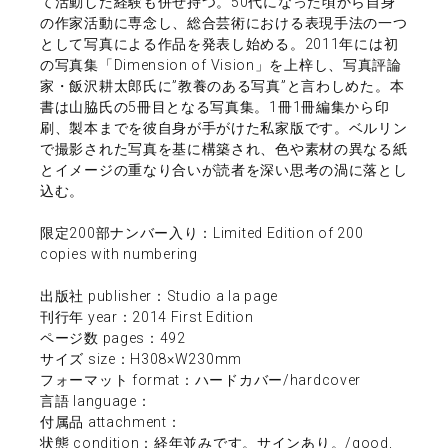
て活動した経験も併せ持つ。50代になった頃から自身
の作家活動に専念し、総合芸術における表現手法の一つ
として写真による作品を発表し始める。2011年には初
の写真集「Dimension of Vision」を上梓し、写真評論
家・飯沢耕太郎氏に”教養のある写真”と言わしめた。本
書は山脇氏の5冊目となる写真集。1冊1冊編集から印
刷、製本までを彼自身が手がけた私家版です。ベルリン
で撮影された写真を基に構築され、色や素材の異なる紙
とイメージの重なり合いが読者を深い思考の渦に落とし
込む。
限定200部ナンバー入り：Limited Edition of 200
copies with numbering
出版社 publisher：Studio a la page
刊行年 year：2014 First Edition
ページ数 pages：492
サイズ size：H308×W230mm
フォーマット format：ハードカバー/hardcover
言語 language：
付属品 attachment：
状態 condition：経年並みです。サインあり。/good,