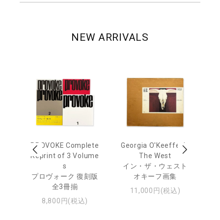
NEW ARRIVALS
 Ja
PROVOKE Complete
Georgia O'Keeffe: In
Ha
urn
Reprint of 3 Volume
The West
te
s
イン・ザ・ウェスト
日
プロヴォーク 復刻版
オキーフ画集
・ジ
全3冊揃
11,000円(税込)
8,800円(税込)