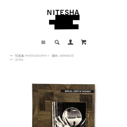
ー
写真集 PHOTOGRAPHY
>
国内 JAPANESE
ー
2010s