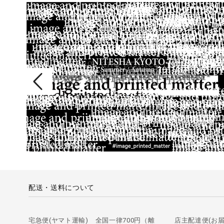
配送・送料について
宅急便(ヤマト運輸) 全国一律700円（離
店主配達便(お