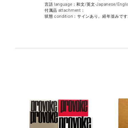
言語 language：和文/英文-Japanese/Engli
付属品 attachment：
状態 condition：サインあり。経年並みです。/g