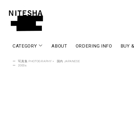
CATEGORY
ABOUT
ORDERING INFO
BUY &
ー
写真集 PHOTOGRAPHY
>
国内 JAPANESE
ー
2000s