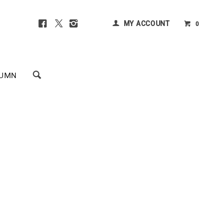
MY ACCOUNT
0
UMN