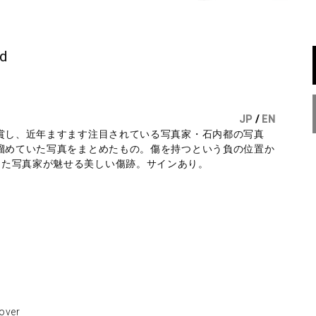
ed
JP
/
EN
受賞し、近年ますます注目されている写真家・石内都の写真
り溜めていた写真をまとめたもの。傷を持つという負の位置か
った写真家が魅せる美しい傷跡。サインあり。
ver