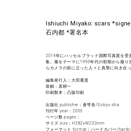
Ishiuchi Miyako: scars *sign
石内都 *署名本
2014年にハッセルブラッド国際写真賞を
集。傷をテーマに1990年代の初期から撮
らカメラの前に立った人々と真摯に向き合
編集発行人：大田通貴
装幀：原耕一
印刷製本：凸版印刷
出版社 publisher：蒼穹舎/Sokyu-sha
刊行年 year：2005
ページ数 pages：
サイズ size：H282×W232mm
フォーマット format：ハードカバー/hardco