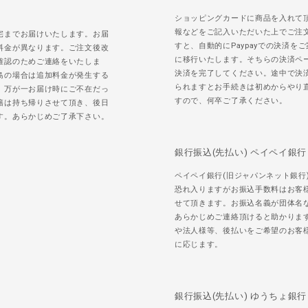
ショッピングカードに商品を入れて
報などをご記入いただいた上でご注
宅までお届けいたします。お届
すと、自動的にPaypayでの決済を
料金が異なります。ご注文後改
に移行いたします。そちらの決済ペ
確認のためご連絡をいたしま
決済を完了してください。途中で決
島の場合は追加料金が発生する
られますとお手続きは初めからやり
。万が一お届け時にご不在だっ
すので、何卒ご了承ください。
籍は持ち帰りさせて頂き、後日
す。あらかじめご了承下さい。
銀行振込(先払い) ペイペイ銀行
ペイペイ銀行(旧ジャパンネット銀行
恐れ入りますがお振込手数料はお客
せて頂きます。お振込名義が団体名
あらかじめご連絡頂けると助かりま
や法人様等、後払いをご希望のお客
に応じます。
銀行振込(先払い) ゆうちょ銀行