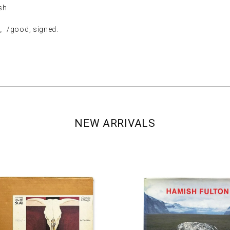
sh
ood, signed.
NEW ARRIVALS