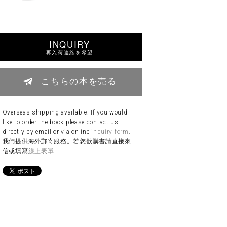
INQUIRY
再入荷連絡を希望
こちらの本を売る
Overseas shipping available. If you would
like to order the book please contact us
directly by email or via online
inquiry form
.
我們提供海外郵寄服務。若您欲購書請直接來
信或填寫
線上表單