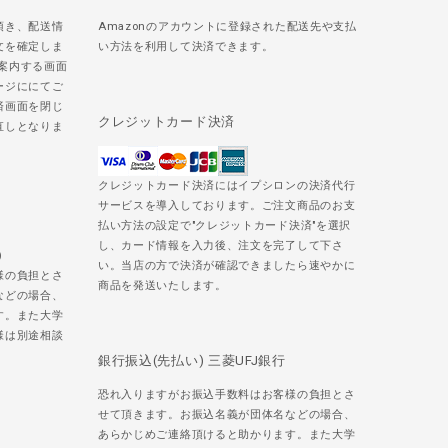
頂き、配送情
Amazonのアカウントに登録された配送先や支払
文を確定しま
い方法を利用して決済できます。
ご案内する画面
ージににてご
済画面を閉じ
クレジットカード決済
直しとなりま
クレジットカード決済にはイプシロンの決済代行
サービスを導入しております。ご注文商品のお支
払い方法の設定で"クレジットカード決済"を選択
し、カード情報を入力後、注文を完了して下さ
)
い。当店の方で決済が確認できましたら速やかに
様の負担とさ
商品を発送いたします。
などの場合、
す。また大学
様は別途相談
銀行振込(先払い) 三菱UFJ銀行
恐れ入りますがお振込手数料はお客様の負担とさ
せて頂きます。お振込名義が団体名などの場合、
あらかじめご連絡頂けると助かります。また大学