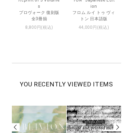
s
ion
ル
ジュ
プロヴォーク 復刻版
フロム ルイ トゥ ヴィ
全3冊揃
トン 日本語版
8,800円(税込)
44,000円(税込)
YOU RECENTLY VIEWED ITEMS