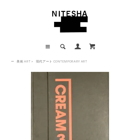
ー
美術 ART
>
現代アート CONTEMPORARY ART