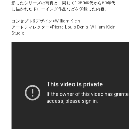
影したシリーズの写真と、同じく1950年代から60年代
に描かれたドローイング作品などを併録した内容。
コンセプト&デザイン=William Klein
アートディレクター=Pierre-Louis Denis, William Klein
Studio