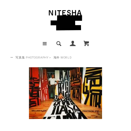
ー
写真集 PHOTOGRAPHY
>
海外 WORLD