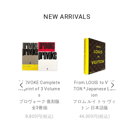
NEW ARRIVALS
age
PROVOKE Complete
From LOUIS to VUIT
Lo
men
Reprint of 3 Volume
TON *Japanese Edit
s
ion
ル
ジュ
プロヴォーク 復刻版
フロム ルイ トゥ ヴィ
全3冊揃
トン 日本語版
8,800円(税込)
44,000円(税込)