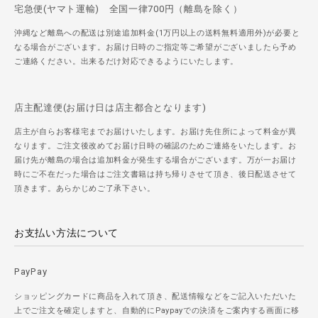
宅急便(ヤマト運輸) 全国一律700円（離島を除く）
沖縄など離島への配送は別途追加料金(1万円以上の送料無料適用外)が必要と
なる場合がございます。お届け日時のご指定等ご希望がございましたら予め
ご連絡ください。出来るだけ対応できるようにいたします。
店主配達便(お届け日は店主都合となります)
店主が自らお客様宅までお届けいたします。お届け先住所によって料金が異
なります。ご注文後改めてお届け日時の確認のためご連絡をいたします。お
届け先が離島の場合は追加料金が発生する場合がございます。万が一お届け
時にご不在だった場合はご注文書籍は持ち帰りさせて頂き、後日配送させて
頂きます。あらかじめご了承下さい。
お支払い方法について
PayPay
ショッピングカードに商品を入れて頂き、配送情報などをご記入いただいた
上でご注文を確定しますと、自動的にPaypayでの決済をご案内する画面に移