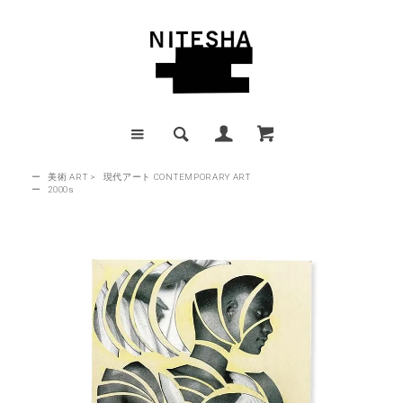
ー
美術 ART
>
現代アート CONTEMPORARY ART
ー
2000s