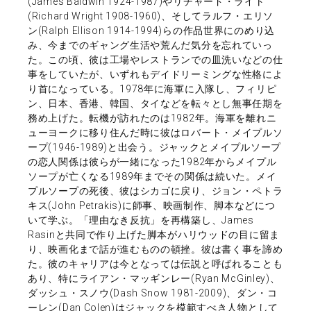
(James Baldwin 1924-1987)やリチャード・ライト
(Richard Wright 1908-1960)、そしてラルフ・エリソ
ン(Ralph Ellison 1914-1994)らの作品世界にのめり込
み、今までのギャング生活や荒んだ気分を忘れていっ
た。この頃、彼は工場やレストランでの皿洗いなどの仕
事をしていたが、いずれもデイドリーミングな性格によ
り首になっている。1978年に海軍に入隊し、フィリピ
ン、日本、香港、韓国、タイなどを転々とし無事任期を
務め上げた。転機が訪れたのは1982年。海軍を離れニ
ューヨークに移り住んだ時に彼はロバート・メイプルソ
ープ(1946-1989)と出会う。ジャックとメイプルソープ
の恋人関係は彼らが一緒になった1982年からメイプル
ソープが亡くなる1989年までその関係は続いた。メイ
プルソープの死後、彼はシカゴに戻り、ジョン・ペトラ
キス(John Petrakis)に師事、映画制作、脚本などにつ
いて学ぶ。「理由なき反抗」を再構築し、James
Rasinと共同で作り上げた脚本がハリウッドの目に留ま
り、映画化まで話が進むものの頓挫。彼は書く事を諦め
た。彼のキャリアは今となっては伝説と呼ばれることも
あり、特にライアン・マッギンレー(Ryan McGinley)、
ダッシュ・スノウ(Dash Snow 1981-2009)、ダン・コ
ーレン(Dan Colen)はジャックを模範すべき人物として