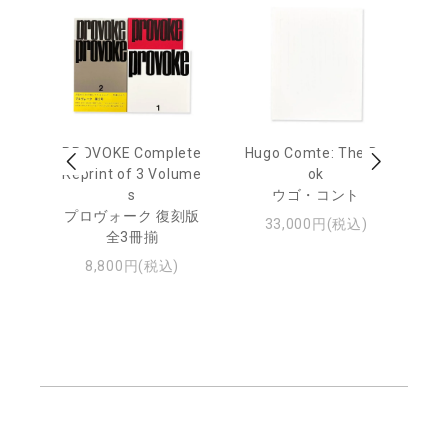
age
PROVOKE Complete
Hugo Comte: The Bo
M
 20
Reprint of 3 Volume
ok
Th
s
ウゴ・コント
ジュ
プロヴォーク 復刻版
33,000円(税込)
全3冊揃
8,800円(税込)