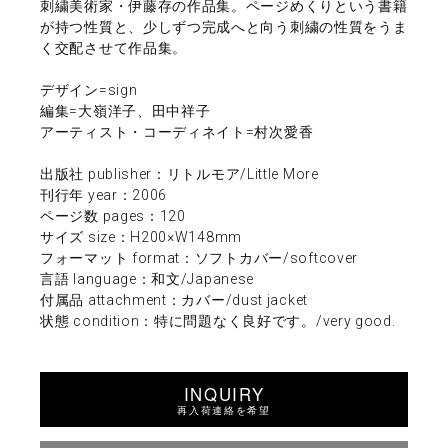
刺繍美術家・伊藤存の作品集。ページめくりという書籍
が持つ性質と、少しずつ完成へと向う刺繍の性質をうま
く交配させて作品集。
デザイン=sign
編集=大嶺洋子、田中祥子
アーティスト・コーディネイト=村次愛香
出版社 publisher：リトルモア/Little More
刊行年 year：2006
ページ数 pages：120
サイズ size：H200×W148mm
フォーマット format：ソフトカバー/softcover
言語 language：和文/Japanese
付属品 attachment：カバー/dust jacket
状態 condition：特に問題なく良好です。/very good.
INQUIRY
再入荷連絡を希望