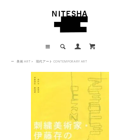
ー
美術 ART
>
現代アート CONTEMPORARY ART