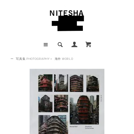
ー
写真集 PHOTOGRAPHY
>
海外 WORLD