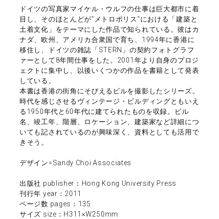
ドイツの写真家マイケル・ウルフの仕事は巨大都市に着
目し、そのほとんどが"メトロポリス"における「建築と
土着文化」をテーマにした作品で知られている。彼はカ
ナダ、欧州、アメリカ合衆国で育ち、1994年に香港に
移住し、ドイツの雑誌「STERN」の契約フォトグラフ
ァーとして8年間仕事をした。2001年より自身のプロジ
ェクトに集中し、以後いくつかの作品を書籍として発表
している。
本書は香港の街角にそびえるビルを撮影したシリーズ。
時代を感じさせるヴィンテージ・ビルディングともいえ
る1950年代と60年代に建てられたものを収録。ビル
名、竣工年、階層、ロケーション、建築家など詳細につ
いても記されているのが興味深く、資料としても活用で
きそう。
デザイン=Sandy Choi Associates
出版社 publisher：Hong Kong University Press
刊行年 year：2011
ページ数 pages：135
サイズ size：H311×W250mm