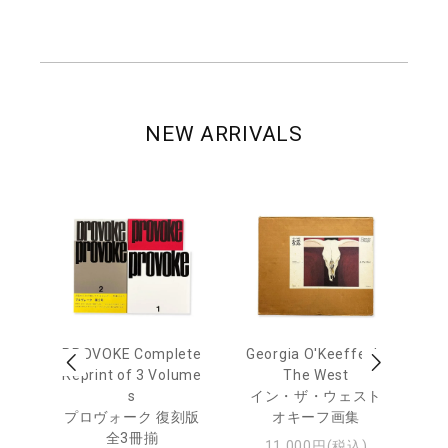
NEW ARRIVALS
 Ja
PROVOKE Complete
Georgia O'Keeffe: In
Ha
urn
Reprint of 3 Volume
The West
te
s
イン・ザ・ウェスト
日
プロヴォーク 復刻版
オキーフ画集
・ジ
全3冊揃
11,000円(税込)