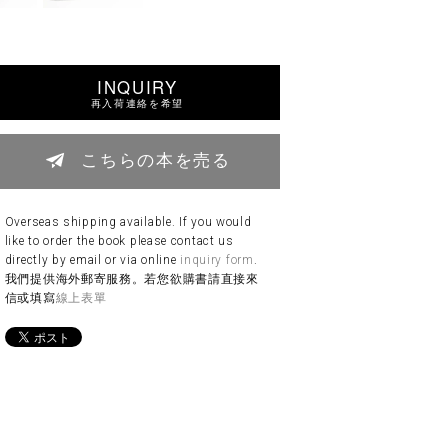
INQUIRY
再入荷連絡を希望
こちらの本を売る
Overseas shipping available. If you would
like to order the book please contact us
directly by email or via online
inquiry form
.
我們提供海外郵寄服務。若您欲購書請直接來
信或填寫
線上表單