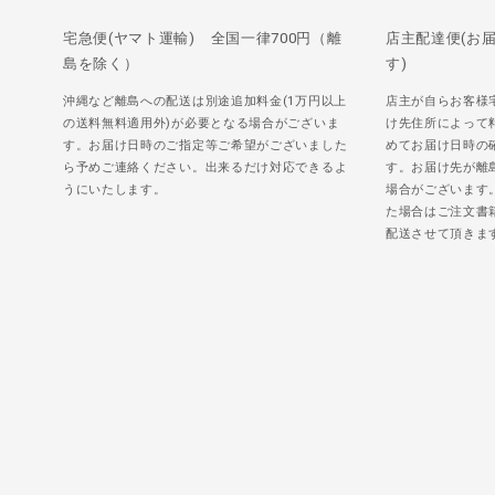
宅急便(ヤマト運輸) 全国一律700円（離
店主配達便(お
島を除く）
す)
沖縄など離島への配送は別途追加料金(1万円以上
店主が自らお客様
の送料無料適用外)が必要となる場合がございま
け先住所によって
す。お届け日時のご指定等ご希望がございました
めてお届け日時の
ら予めご連絡ください。出来るだけ対応できるよ
す。お届け先が離
うにいたします。
場合がございます
た場合はご注文書
配送させて頂きま