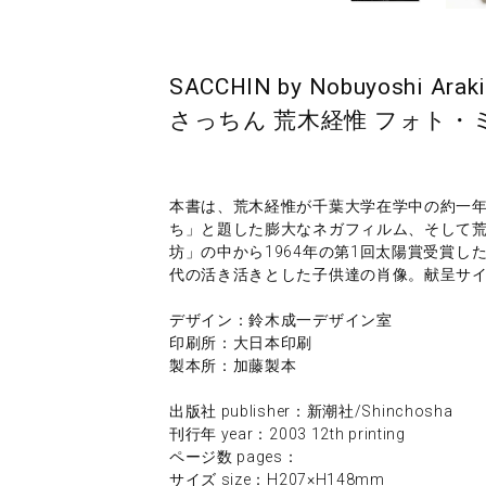
SACCHIN by Nobuyoshi Araki
さっちん 荒木経惟 フォト・
本書は、荒木経惟が千葉大学在学中の約一
ち」と題した膨大なネガフィルム、そして
坊」の中から1964年の第1回太陽賞受賞し
代の活き活きとした子供達の肖像。献呈サ
デザイン：鈴木成一デザイン室
印刷所：大日本印刷
製本所：加藤製本
出版社 publisher：新潮社/Shinchosha
刊行年 year：2003 12th printing
ページ数 pages：
サイズ size：H207×H148mm