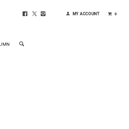
MY ACCOUNT
0
UMN