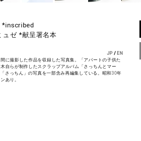
 *inscribed
ミュゼ *献呈署名本
JP
/
EN
年間に撮影した作品を収録した写真集。「アパートの子供た
荒木自らが制作したスクラップアルバム「さっちんとマー
た「さっちん」の写真を一部含み再編集している。昭和30年
インあり。