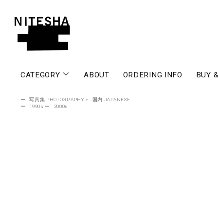
CATEGORY
ABOUT
ORDERING INFO
BUY &
ー
写真集 PHOTOGRAPHY
>
国内 JAPANESE
ー
1990s
ー
2000s