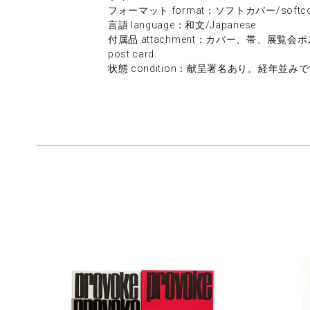
フォーマット format：ソフトカバー/softco
言語 language：和文/Japanese
付属品 attachment：カバー、帯、展覧会ポストカード/d
post card.
状態 condition：献呈署名あり。経年並みです。/go