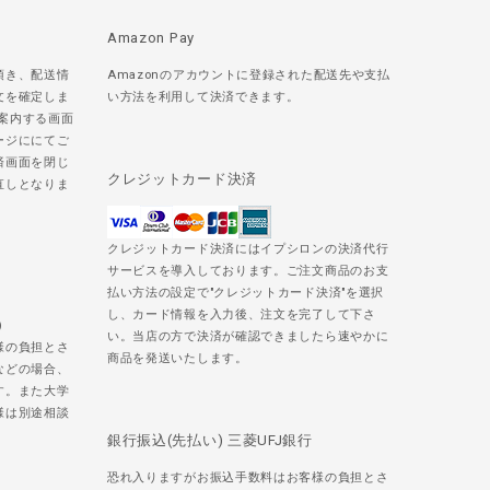
Amazon Pay
頂き、配送情
Amazonのアカウントに登録された配送先や支払
文を確定しま
い方法を利用して決済できます。
ご案内する画面
ージににてご
済画面を閉じ
クレジットカード決済
直しとなりま
クレジットカード決済にはイプシロンの決済代行
サービスを導入しております。ご注文商品のお支
払い方法の設定で"クレジットカード決済"を選択
し、カード情報を入力後、注文を完了して下さ
)
い。当店の方で決済が確認できましたら速やかに
様の負担とさ
商品を発送いたします。
などの場合、
す。また大学
様は別途相談
銀行振込(先払い) 三菱UFJ銀行
恐れ入りますがお振込手数料はお客様の負担とさ