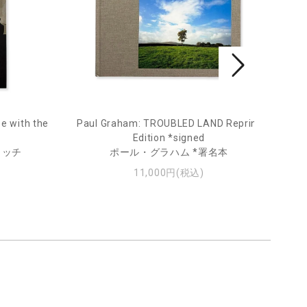
e with the
Paul Graham: TROUBLED LAND Reprint
Fro
Edition *signed
ィッチ
ポール・グラハム *署名本
11,000円(税込)