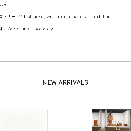
ver
ust jacket, wraparound band, an exhibition
od, inscribed copy.
NEW ARRIVALS