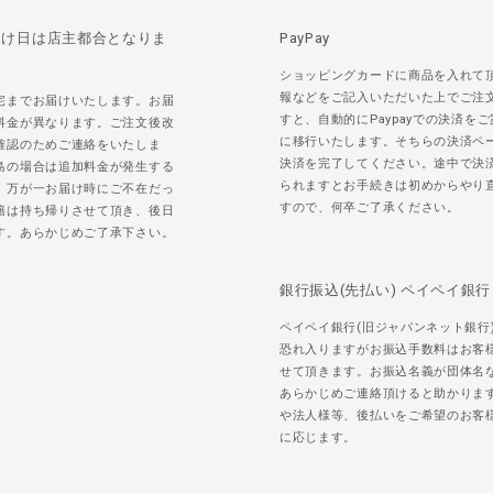
届け日は店主都合となりま
PayPay
ショッピングカードに商品を入れて
報などをご記入いただいた上でご注
宅までお届けいたします。お届
すと、自動的にPaypayでの決済を
料金が異なります。ご注文後改
に移行いたします。そちらの決済ペ
確認のためご連絡をいたしま
決済を完了してください。途中で決
島の場合は追加料金が発生する
られますとお手続きは初めからやり
。万が一お届け時にご不在だっ
すので、何卒ご了承ください。
籍は持ち帰りさせて頂き、後日
す。あらかじめご了承下さい。
銀行振込(先払い) ペイペイ銀行
ペイペイ銀行(旧ジャパンネット銀行
恐れ入りますがお振込手数料はお客
せて頂きます。お振込名義が団体名
あらかじめご連絡頂けると助かりま
や法人様等、後払いをご希望のお客
に応じます。