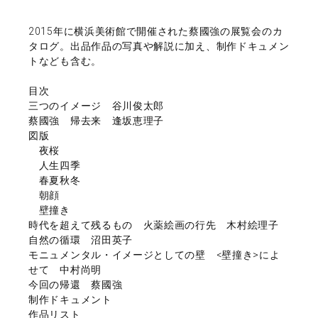
2015年に横浜美術館で開催された蔡國強の展覧会のカ
タログ。出品作品の写真や解説に加え、制作ドキュメン
トなども含む。
目次
三つのイメージ 谷川俊太郎
蔡國強 帰去来 逢坂恵理子
図版
夜桜
人生四季
春夏秋冬
朝顔
壁撞き
時代を超えて残るもの 火薬絵画の行先 木村絵理子
自然の循環 沼田英子
モニュメンタル・イメージとしての壁 <壁撞き>によ
せて 中村尚明
今回の帰還 蔡國強
制作ドキュメント
作品リスト