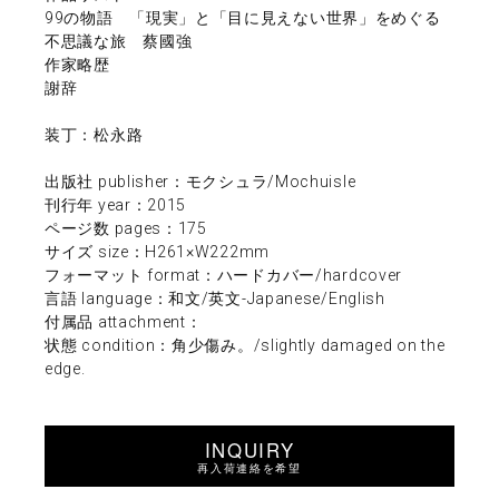
99の物語 「現実」と「目に見えない世界」をめぐる
不思議な旅 蔡國強
作家略歴
謝辞
装丁：松永路
出版社 publisher：モクシュラ/Mochuisle
刊行年 year：2015
ページ数 pages：175
サイズ size：H261×W222mm
フォーマット format：ハードカバー/hardcover
言語 language：和文/英文-Japanese/English
付属品 attachment：
状態 condition：角少傷み。/slightly damaged on the
edge.
INQUIRY
再入荷連絡を希望