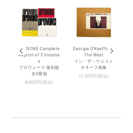
out
PROVOKE Complete
Georgia O'Keeffe: In
Ha
Reprint of 3 Volume
The West
te
トゥ
s
イン・ザ・ウェスト
プロヴォーク 復刻版
オキーフ画集
全3冊揃
11,000円(税込)
8,800円(税込)