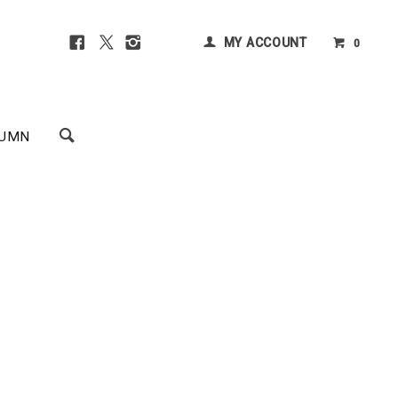
MY ACCOUNT
0
UMN