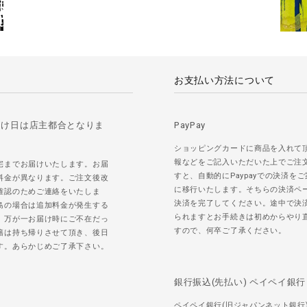
お支払い方法について
届け日は店主都合となりま
PayPay
ショッピングカードに商品を入れて
報などをご記入いただいた上でご注
宅までお届けいたします。お届
すと、自動的にPaypayでの決済を
料金が異なります。ご注文後改
に移行いたします。そちらの決済ペ
確認のためご連絡をいたしま
決済を完了してください。途中で決
島の場合は追加料金が発生する
られますとお手続きは初めからやり
。万が一お届け時にご不在だっ
すので、何卒ご了承ください。
籍は持ち帰りさせて頂き、後日
す。あらかじめご了承下さい。
銀行振込(先払い) ペイペイ銀行
ペイペイ銀行(旧ジャパンネット銀行