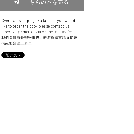
こちらの本を売る
Overseas shipping available. If you would
like to order the book please contact us
directly by email or via online
inquiry form
.
我們提供海外郵寄服務。若您欲購書請直接來
信或填寫
線上表單