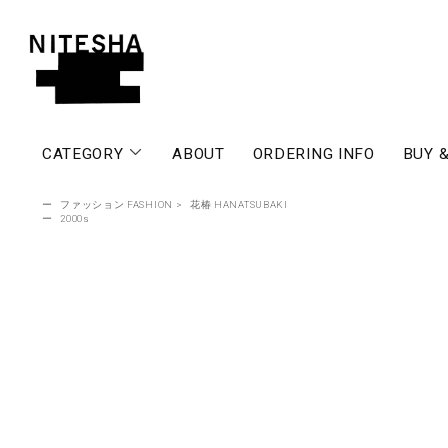
CATEGORY
ABOUT
ORDERING INFO
BUY &
ー
ファッション FASHION
>
花椿 HANATSUBAKI
ー
2000s