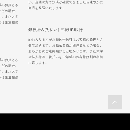
い。当店の方で決済が確認できましたら速やかに
様の負担とさ
商品を発送いたします。
などの場合、
す。また大学
様は別途相談
銀行振込(先払い) 三菱UFJ銀行
恐れ入りますがお振込手数料はお客様の負担とさ
せて頂きます。お振込名義が団体名などの場合、
あらかじめご連絡頂けると助かります。また大学
や法人様等、後払いをご希望のお客様は別途相談
様の負担とさ
に応じます。
などの場合、
す。また大学
様は別途相談