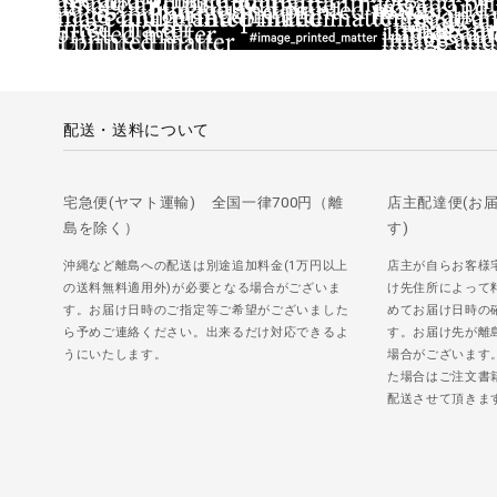
配送・送料について
宅急便(ヤマト運輸) 全国一律700円（離
店主配達便(お
島を除く）
す)
沖縄など離島への配送は別途追加料金(1万円以上
店主が自らお客様
の送料無料適用外)が必要となる場合がございま
け先住所によって
す。お届け日時のご指定等ご希望がございました
めてお届け日時の
ら予めご連絡ください。出来るだけ対応できるよ
す。お届け先が離
うにいたします。
場合がございます
た場合はご注文書
配送させて頂きま