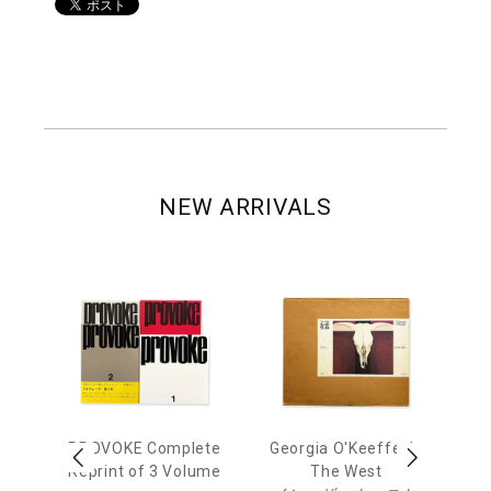
NEW ARRIVALS
 Ja
PROVOKE Complete
Georgia O'Keeffe: In
Ha
urn
Reprint of 3 Volume
The West
te