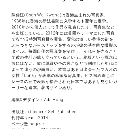
陳偉江(Chan Wai Kwong)は香港生まれの写真家。
1988年に香港の新法書院に入学するも翌年に退学。
2010年から個人として作品を発表したり、写真集など
を出版している。2012年には貧困をテーマにした写真
でWYNG特別写真賞を受賞。変化の激しい香港の街を
ぶらつきながらスナップをするのが彼の基本的な撮影ス
タイル。毎回自作の写真集を制作し、それらを売ること
で彼の生計が成り立っているという。絶版という概念は
彼にはない。故に紙質や色の具合なども制作した年代に
よって違うのが面白い。本書はある日出会ったマカオの
女性「Luna」が表紙の私家版写真集。ビス留め綴じに
レースの紐で表紙が接合された日本ではあまり見ないガ
ーリーな造本。著者サインあり。
編集&デザイン：Ada Hung
出版社 publisher：Self Published.
刊行年 year：2018
ページ数 pages：