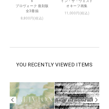
s
イン・ザ・ウェスト
日
プロヴォーク 復刻版
オキーフ画集
・ジ
全3冊揃
11,000円(税込)
8,800円(税込)
YOU RECENTLY VIEWED ITEMS