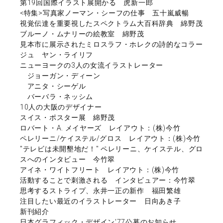
第19回国際イラスト展開かる 虎新一郎
<特集>写真家ノーマン・シーフの仕事 五十嵐威暢
視覚伝達を重要視したスペクトラム大百科辞典 綿野茂
ブルーノ・ムナリーの絵教室 綿野茂
見本市に展示されたミロスラフ・ホレクの詩的なコラー
ジュ ヤン・ライリフ
ニューヨークの3人の女流イラストレーター
ジョーガン・ディーン
アニタ・シーゲル
バーバラ・ネッシム
10人の大阪のデザイナー
スイス・ポスター展 綿野茂
ロバート・A. メイヤーズ レイアウト：(株)今竹
ペレリーニ/ケイステル/グロス レイアウト：(株)今竹
"テレビは未開墾地だ！" ペレリーニ、ケイステル、グロ
スへのインタビュー 今竹翠
アイネ・ワイトフリート レイアウト：(株)今竹
活動することで刺激される インタビュアー：今竹翠
思考するストライプ、永井一正の新作 福田繁雄
注目したい最近のイラストレーター 日向あき子
新刊紹介
日本グラフィック・デザイン'77公募のお知らせ