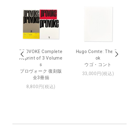
age
PROVOKE Complete
Hugo Comte: The Bo
M
 20
Reprint of 3 Volume
ok
Th
s
ウゴ・コント
ジュ
プロヴォーク 復刻版
33,000円(税込)
全3冊揃
8,800円(税込)