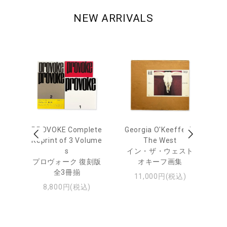
NEW ARRIVALS
out
PROVOKE Complete
Georgia O'Keeffe: In
Ha
Reprint of 3 Volume
The West
te
トゥ
s
イン・ザ・ウェスト
プロヴォーク 復刻版
オキーフ画集
全3冊揃
11,000円(税込)
8,800円(税込)