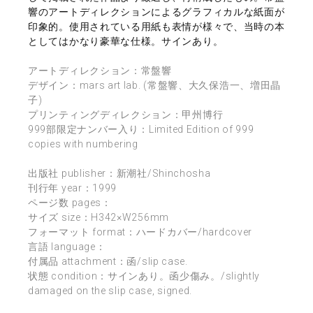
響のアートディレクションによるグラフィカルな紙面が
印象的。使用されている用紙も表情が様々で、当時の本
としてはかなり豪華な仕様。サインあり。
アートディレクション：常盤響
デザイン：mars art lab. (常盤響、大久保浩一、増田晶
子)
プリンティングディレクション：甲州博行
999部限定ナンバー入り：Limited Edition of 999
copies with numbering
出版社 publisher：新潮社/Shinchosha
刊行年 year：1999
ページ数 pages：
サイズ size：H342×W256mm
フォーマット format：ハードカバー/hardcover
言語 language：
付属品 attachment：函/slip case.
状態 condition：サインあり。函少傷み。/slightly
damaged on the slip case, signed.