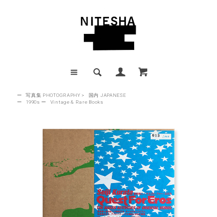
ー
写真集 PHOTOGRAPHY
>
国内 JAPANESE
ー
1990s
ー
Vintage & Rare Books