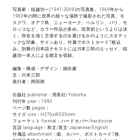
写真家・稲越功一(1941-2009)の写真集。1969年から
1992年の間に世界の様々な場所で撮影された写真。モ
スクワ、オアフ島、ニューヨーク、ベルリン、パリ、モ
ロッコなど。カラー作品が多め。現実的というよりは淡
く、存在を強く主張するのを避けるかのようにスタティ
ックな印象。サインあり。付属でポストカード7枚込
み。別冊の日本語テキストには川本三郎のエッセイ、稲
越功一本人による散文を収録。
編集・構成・デザイン：細谷巖
文：川本三郎
発行者：岡田満
出版社 publisher：用美社/Yobisha
刊行年 year：1993
ページ数 pages：
サイズ size：H270×W335mm
フォーマット format：ハードカバー/hardcover
言語 language：和文/英文-Japanese/English
付属品 attachment：函、カバー、ポストカード7枚、