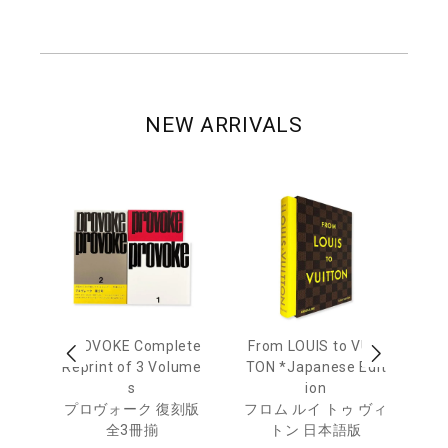
NEW ARRIVALS
age
PROVOKE Complete
From LOUIS to VUIT
Lo
men
Reprint of 3 Volume
TON *Japanese Edit
s
ion
ル
ジュ
プロヴォーク 復刻版
フロム ルイ トゥ ヴィ
全3冊揃
トン 日本語版