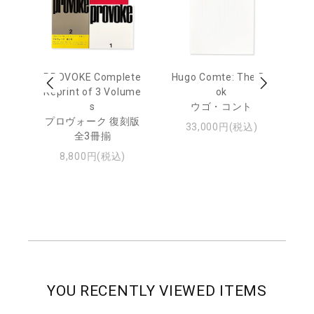
age
PROVOKE Complete
Hugo Comte: The Bo
M
 20
Reprint of 3 Volume
ok
Th
s
ウゴ・コント
ジュ
プロヴォーク 復刻版
33,000円(税込)
全3冊揃
8,800円(税込)
YOU RECENTLY VIEWED ITEMS