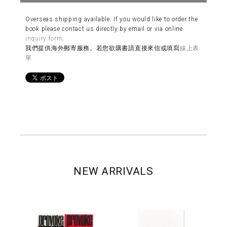
Overseas shipping available. If you would like to order the
book please contact us directly by email or via online
inquiry form
.
我們提供海外郵寄服務。若您欲購書請直接來信或填寫
線上表
單
NEW ARRIVALS