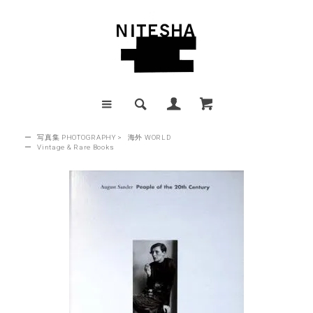
ー
写真集 PHOTOGRAPHY
>
海外 WORLD
ー
Vintage & Rare Books