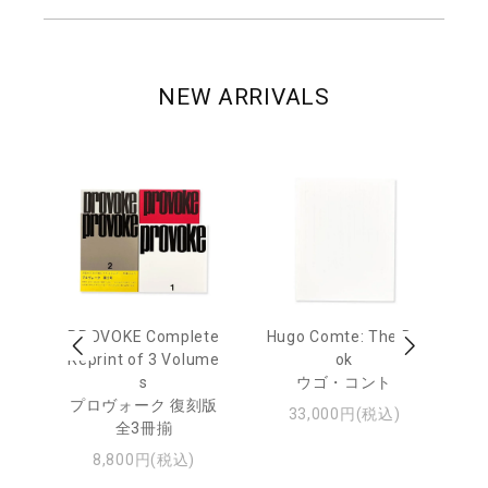
NEW ARRIVALS
age
PROVOKE Complete
Hugo Comte: The Bo
M
 20
Reprint of 3 Volume
ok
Th
s
ウゴ・コント
ジュ
プロヴォーク 復刻版
33,000円(税込)
全3冊揃
8,800円(税込)