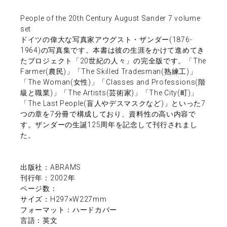
People of the 20th Century August Sander 7 volume
set
ドイツの偉大な写真家アウグスト・ザンダー(1876-
1964)の写真集です。本書は彼の生涯をかけて進めてき
たプロジェクト「20世紀の人々」の完全版です。「The
Farmer(農民)」「The Skilled Tradesman(熟練工)」
「The Woman(女性)」「Classes and Professions(階
級と職業)」「The Artists(芸術家)」「The City(町)」
「The Last People(盲人やデスマスクなど)」といった7
つの章を7分冊で構成しており、資料性の高い内容で
す。ザンダーの生誕125周年を記念して刊行されまし
た。
出版社：ABRAMS
刊行年：2002年
ページ数：
サイズ：H297×W227mm
フォーマット：ハードカバー
言語：英文