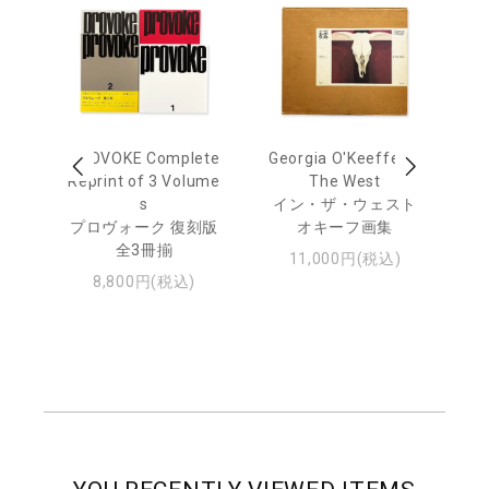
out
PROVOKE Complete
Georgia O'Keeffe: In
Ha
Reprint of 3 Volume
The West
te
トゥ
s
イン・ザ・ウェスト
プロヴォーク 復刻版
オキーフ画集
全3冊揃
11,000円(税込)
8,800円(税込)