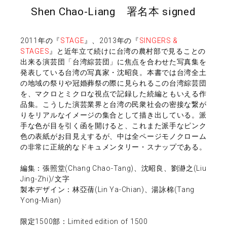
Shen Chao-Liang 署名本 signed
2011年の『
STAGE
』、2013年の『
SINGERS &
STAGES
』と近年立て続けに台湾の農村部で見ることの
出来る演芸団「台湾綜芸団」に焦点を合わせた写真集を
発表している台湾の写真家・沈昭良。本書では台湾全土
の地域の祭りや冠婚葬祭の際に見られるこの台湾綜芸団
を、マクロとミクロな視点で記録した続編ともいえる作
品集。こうした演芸業界と台湾の民衆社会の密接な繋が
りをリアルなイメージの集合として描き出している。派
手な色が目を引く函を開けると、これまた派手なピンク
色の表紙がお目見えするが、中は全ページモノクローム
の非常に正統的なドキュメンタリー・スナップである。
編集：張照堂(Chang Chao-Tang)、沈昭良、劉瀞之(Liu
Jing-Zhi)/文字
製本デザイン：林亞蒨(Lin Ya-Chian)、湯詠棉(Tang
Yong-Mian)
限定1500部：Limited edition of 1500