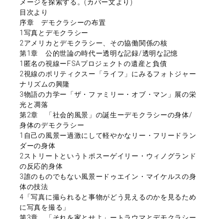
メージを探索する。(カバー文より)
目次より
序章 デモクラシーの布置
1写真とデモクラシー
2アメリカとデモクラシー、その協働関係の核
第1章 公的世論の時代ー透明な記録/透明な記憶
1匿名の視線ーFSAプロジェクトの遺産と負債
2視線のポリティクスー「ライフ」にみるフォトジャー
ナリズムの興隆
3物語の力学ー「ザ・ファミリー・オブ・マン」展の栄
光と凋落
第2章 「社会的風景」の誕生ーデモクラシーの身体/
身体のデモクラシー
1自己の風景ー過激にして軽やかなリー・フリードラン
ダーの身体
2ストリートというトポスーゲイリー・ウィノグランド
の反応的身体
3誰のものでもない風景ードゥエイン・マイケルスの身
体の技法
4「写真に撮られると事物がどう見えるのかを見るため
に写真を撮る」
第3章 「それを家とせよ」ートラウマとデモクラシー