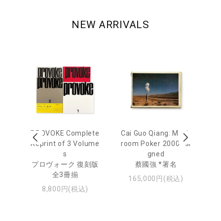
NEW ARRIVALS
 Ja
PROVOKE Complete
Cai Guo Qiang: Mush
Mo
urn
Reprint of 3 Volume
room Poker 2000 *si
e 
s
gned
u
日
プロヴォーク 復刻版
蔡國強 *署名
・ジ
全3冊揃
モ
165,000円(税込)
8,800円(税込)