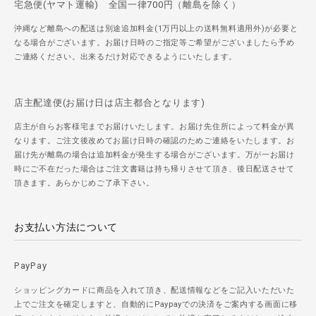
宅急便(ヤマト運輸) 全国一律700円（離島を除く）
沖縄など離島への配送は別途追加料金(1万円以上の送料無料適用外)が必要と
なる場合がございます。お届け日時のご指定等ご希望がございましたら予め
ご連絡ください。出来るだけ対応できるようにいたします。
店主配達便(お届け日は店主都合となります)
店主が自らお客様宅までお届けいたします。お届け先住所によって料金が異
なります。ご注文後改めてお届け日時の確認のためご連絡をいたします。お
届け先が離島の場合は追加料金が発生する場合がございます。万が一お届け
時にご不在だった場合はご注文書籍は持ち帰りさせて頂き、後日配送させて
頂きます。あらかじめご了承下さい。
お支払い方法について
PayPay
ショッピングカードに商品を入れて頂き、配送情報などをご記入いただいた
上でご注文を確定しますと、自動的にPaypayでの決済をご案内する画面に移