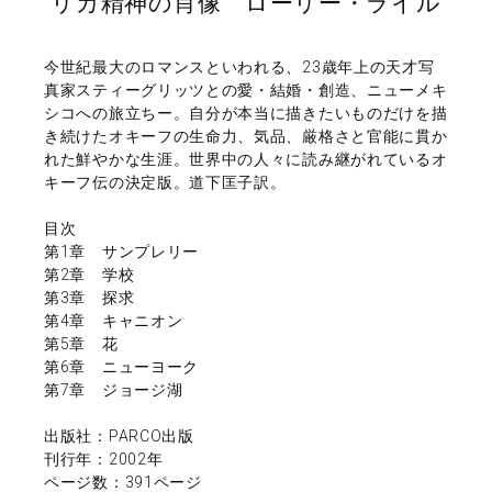
リカ精神の肖像 ローリー・ライル
今世紀最大のロマンスといわれる、23歳年上の天才写
真家スティーグリッツとの愛・結婚・創造、ニューメキ
シコへの旅立ちー。自分が本当に描きたいものだけを描
き続けたオキーフの生命力、気品、厳格さと官能に貫か
れた鮮やかな生涯。世界中の人々に読み継がれているオ
キーフ伝の決定版。道下匡子訳。
目次
第1章 サンプレリー
第2章 学校
第3章 探求
第4章 キャニオン
第5章 花
第6章 ニューヨーク
第7章 ジョージ湖
出版社：PARCO出版
刊行年：2002年
ページ数：391ページ