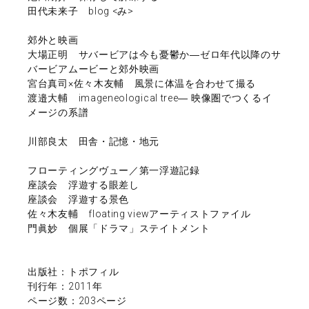
田代未来子 blog <み>
郊外と映画
大場正明 サバービアは今も憂鬱か―ゼロ年代以降のサ
バービアムービーと郊外映画
宮台真司×佐々木友輔 風景に体温を合わせて撮る
渡邉大輔 imageneological tree― 映像圏でつくるイ
メージの系譜
川部良太 田舎・記憶・地元
フローティングヴュー／第一浮遊記録
座談会 浮遊する眼差し
座談会 浮遊する景色
佐々木友輔 floating viewアーティストファイル
門眞妙 個展「ドラマ」ステイトメント
出版社：トポフィル
刊行年：2011年
ページ数：203ページ