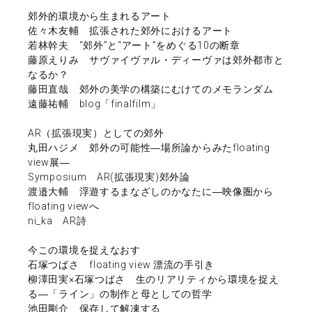
郊外的環境から生まれるアート
佐々木友輔 拡張された郊外におけるアート
若林幹夫 “郊外”と“アート”をめぐる10の断章
藤原えりみ サヴァイヴァル・ディーヴァは郊外都市と
なるか？
藤田直哉 郊外の美学の構築にむけてのメモランダム
遠藤祐輔 blog「finalfilm」
AR（拡張現実）としての郊外
丸田ハジメ 郊外の可能性―場所論からみたfloating
view展―
Symposium AR(拡張現実)郊外論
渡邉大輔 浮遊するまなざしのかなたに―映像圏から
floating viewへ
ni_ka AR詩
今この環境を捉えなおす
石塚つばさ floating view 漂流の手引き
柳澤田実×石塚つばさ 生のリアリティから環境を捉え
る―「ライン」の制作と母としての哲学
池田剛介 保存して解凍する