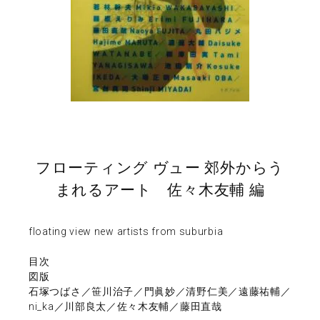
フローティング ヴュー 郊外からう
まれるアート 佐々木友輔 編
floating view new artists from suburbia
目次
図版
石塚つばさ／笹川治子／門眞妙／清野仁美／遠藤祐輔／
ni_ka／川部良太／佐々木友輔／藤田直哉