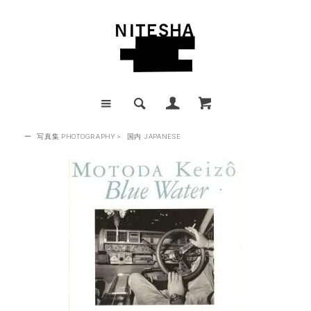
ー
写真集 PHOTOGRAPHY
>
国内 JAPANESE