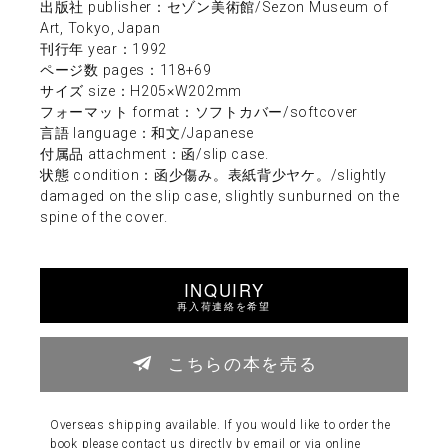
出版社 publisher：セゾン美術館/Sezon Museum of
Art, Tokyo, Japan
刊行年 year：1992
ページ数 pages：118+69
サイズ size：H205×W202mm
フォーマット format：ソフトカバー/softcover
言語 language：和文/Japanese
付属品 attachment：函/slip case.
状態 condition：函少傷み。表紙背少ヤケ。/slightly
damaged on the slip case, slightly sunburned on the
spine of the cover.
INQUIRY
再入荷連絡を希望
こちらの本を売る
Overseas shipping available. If you would like to order the
book please contact us directly by email or via online