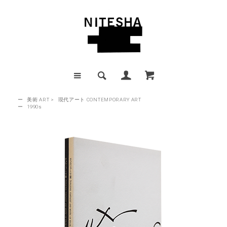
ー
美術 ART
>
現代アート CONTEMPORARY ART
ー
1990s