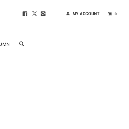
MY ACCOUNT
0
UMN