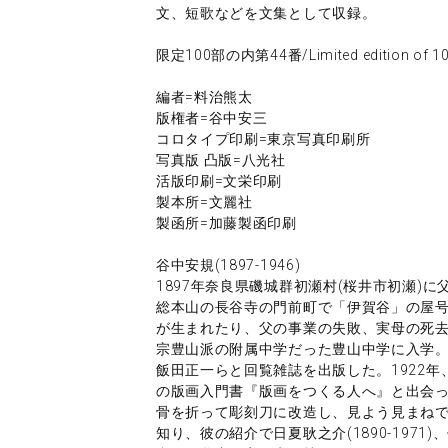
文、短歌などを文集として収録。
限定100部の内第44番/Limited edition of 100
編者=料治熊太
版権者=谷中安三
コロタイプ印刷=東京写真印刷所
写真版 凸版=八光社
活版印刷=文栄印刷
製本所=文麗社
製函所=加藤製函印刷
谷中安規(1897-1946)
1897年奈良県磯城群初瀬村(桜井市初瀬)
総本山の長谷寺の門前町で「伊賀谷」の屋
が生まれたり、父の事業の失敗、実母の死去
宗豊山派の附属中学だった豊山中学に入学
飯田正一らと回覧雑誌を出版した。1922年、谷
の版画入門書『版画をつくる人へ』と出会
骨を折って彫刻刀に改造し、見よう見まねで彫り
知り、彼の紹介で日夏耿之介(1890-1971)、佐