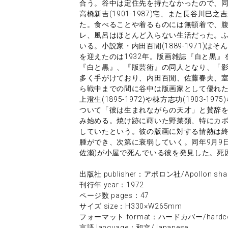
合う。谷中は定住先を持たなかったので、
高橋新吉(1901-1987)宅、また長谷川
た。食べることや着るものには無頓着で、
レ、風呂はほとんど入らない生活だった。
いる。小説家・内田百閒(1889-1971)
を迎えたのは1932年。版画雑誌『白と黒』を
『白と黒』、『版芸術』の同人となり、「
多く手がけており、内田百閒、佐藤春夫、室生犀
ら戦中までの間に谷中は版画家として優れ
上澄生(1895-1972)や棟方志功(1903
ついて「彼は生まれながらの天才」と賛辞
み始める。焼け跡に蒔いた野菜類、特にカ
していたという。彼の版画に対する情熱は終
腫ができ、次第に衰弱していく。同年9月9
佐瀬)が小屋で死んでいる彼を発見した。死
出版社 publisher：アポロン社/Apollon sha
刊行年 year：1972
ページ数 pages：47
サイズ size：H330×W265mm
フォーマット format：ハードカバー/hardco
言語 language：和文/Japanese