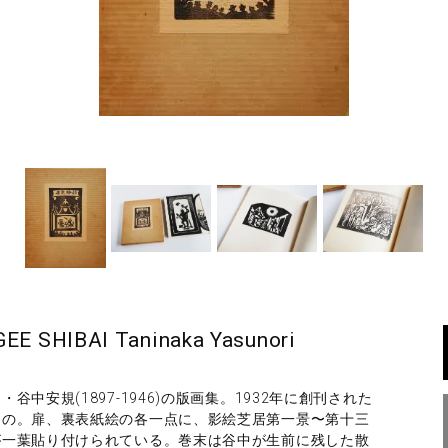
HIBAI Taninaka Yasunori
中安規(1897-1946)の版画集。1932年に創刊された
もの。扉、裏表紙絵の各一点に、影絵芝居第一景〜第十三
が一葉貼り付けられている。巻末は谷中が生前に残した散