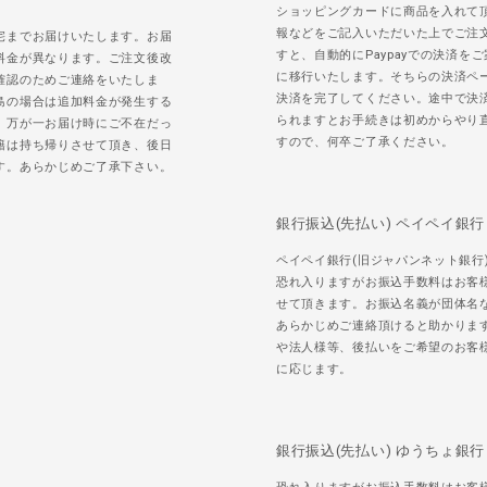
ショッピングカードに商品を入れて
報などをご記入いただいた上でご注
宅までお届けいたします。お届
すと、自動的にPaypayでの決済を
料金が異なります。ご注文後改
に移行いたします。そちらの決済ペ
確認のためご連絡をいたしま
決済を完了してください。途中で決
島の場合は追加料金が発生する
られますとお手続きは初めからやり
。万が一お届け時にご不在だっ
すので、何卒ご了承ください。
籍は持ち帰りさせて頂き、後日
す。あらかじめご了承下さい。
銀行振込(先払い) ペイペイ銀行
ペイペイ銀行(旧ジャパンネット銀行
恐れ入りますがお振込手数料はお客
せて頂きます。お振込名義が団体名
あらかじめご連絡頂けると助かりま
や法人様等、後払いをご希望のお客
に応じます。
銀行振込(先払い) ゆうちょ銀行