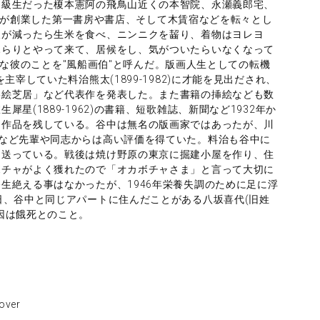
同級生だった榎本憲阿の飛鳥山近くの本智院、永瀬義郎宅、
巳之吉が創業した第一書房や書店、そして木賃宿などを転々とし
腹が減ったら生米を食べ、ニンニクを齧り、着物はヨレヨ
ふらりとやって来て、居候をし、気がついたらいなくなって
はそんな彼のことを"風船画伯"と呼んだ。版画人生としての転機
主宰していた料治熊太(1899-1982)に才能を見出だされ、
影絵芝居」など代表作を発表した。また書籍の挿絵なども数
星(1889-1962)の書籍、短歌雑誌、新聞など1932年か
た作品を残している。谷中は無名の版画家ではあったが、川
-1975)など先輩や同志からは高い評価を得ていた。料治も谷中に
を送っている。戦後は焼け野原の東京に掘建小屋を作り、住
ボチャがよく獲れたので「オカボチャさま」と言って大切に
生絶える事はなかったが、1946年栄養失調のために足に浮
日、谷中と同じアパートに住んだことがある八坂喜代(旧姓
因は餓死とのこと。
ver