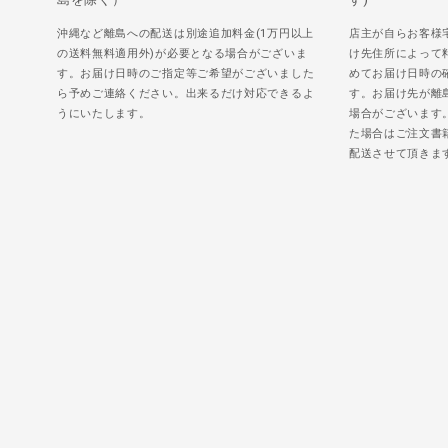
沖縄など離島への配送は別途追加料金(1万円以上
店主が自らお客様
の送料無料適用外)が必要となる場合がございま
け先住所によって
す。お届け日時のご指定等ご希望がございました
めてお届け日時の
ら予めご連絡ください。出来るだけ対応できるよ
す。お届け先が離
うにいたします。
場合がございます
た場合はご注文書
配送させて頂きま