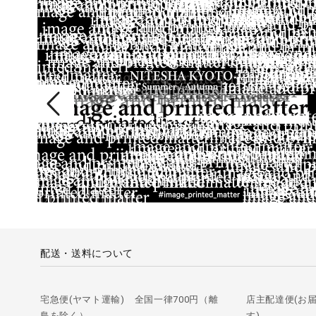
配送・送料について
宅急便(ヤマト運輸) 全国一律700円（離
店主配達便(お
島を除く）
す)