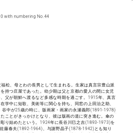
 with numbering No.44
に父福松、母とわの長男として生まれる。生家は真言宗豊山派
号を持つ庄屋であった。幼少期は父と京都の愛人の間に女児
、父が朝鮮へ渡るなど多感な時期を過ごす。1915年、真言
。在学中に短歌、美術等に関心を持ち、同窓の上田治之助、
中が25歳の時に、版画家・画家の永瀬義郎(1891-1978)
ったことがきっかけとなり、彼は版画の道に突き進む。傘の
始めたという。1924年に長谷川巳之吉(1893-1973)を
藤春夫(1892-1964)、与謝野晶子(1878-1942)とも知り