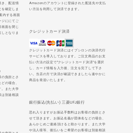
頂き、配送情
Amazonのアカウントに登録された配送先や支払
文を確定しま
い方法を利用して決済できます。
ご案内する画面
ージににてご
済画面を閉じ
クレジットカード決済
直しとなりま
クレジットカード決済にはイプシロンの決済代行
サービスを導入しております。ご注文商品のお支
払い方法の設定で"クレジットカード決済"を選択
し、カード情報を入力後、注文を完了して下さ
)
い。当店の方で決済が確認できましたら速やかに
様の負担とさ
商品を発送いたします。
などの場合、
す。また大学
様は別途相談
銀行振込(先払い) 三菱UFJ銀行
恐れ入りますがお振込手数料はお客様の負担とさ
せて頂きます。お振込名義が団体名などの場合、
あらかじめご連絡頂けると助かります。また大学
や法人様等、後払いをご希望のお客様は別途相談