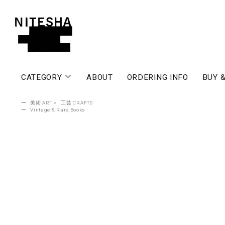
CATEGORY
ABOUT
ORDERING INFO
BUY &
ー
美術 ART
>
工芸 CRAFTS
ー
Vintage & Rare Books