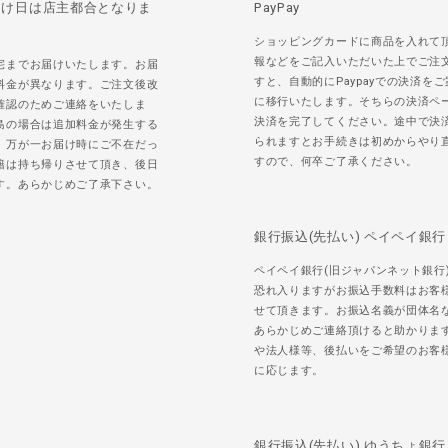
届け日は店主都合となりま
PayPay
ショッピングカードに商品を入れて
報などをご記入いただいた上でご注
宅までお届けいたします。お届
すと、自動的にPaypayでの決済を
料金が異なります。ご注文後改
に移行いたします。そちらの決済ペ
確認のためご連絡をいたしま
決済を完了してください。途中で決
島の場合は追加料金が発生する
られますとお手続きは初めからやり
。万が一お届け時にご不在だっ
すので、何卒ご了承ください。
籍は持ち帰りさせて頂き、後日
す。あらかじめご了承下さい。
銀行振込(先払い) ペイペイ銀行
ペイペイ銀行(旧ジャパンネット銀行
恐れ入りますがお振込手数料はお客
せて頂きます。お振込名義が団体名
あらかじめご連絡頂けると助かりま
や法人様等、後払いをご希望のお客
に応じます。
銀行振込(先払い) ゆうちょ銀行