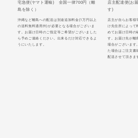
宅急便(ヤマト運輸) 全国一律700円（離
店主配達便(お
島を除く）
す)
沖縄など離島への配送は別途追加料金(1万円以上
店主が自らお客様
の送料無料適用外)が必要となる場合がございま
け先住所によって
す。お届け日時のご指定等ご希望がございました
めてお届け日時の
ら予めご連絡ください。出来るだけ対応できるよ
す。お届け先が離
うにいたします。
場合がございます
た場合はご注文書
配送させて頂きま