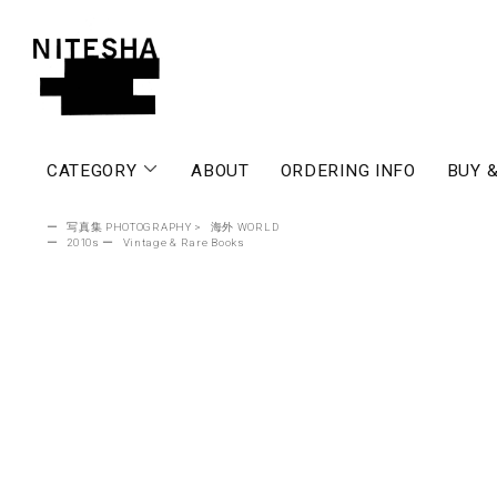
CATEGORY
ABOUT
ORDERING INFO
BUY &
ー
写真集 PHOTOGRAPHY
>
海外 WORLD
ー
2010s
ー
Vintage & Rare Books