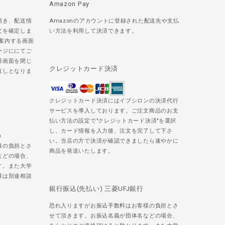
Amazon Pay
頂き、配送情
Amazonのアカウントに登録された配送先や支払
文を確定しま
い方法を利用して決済できます。
ご案内する画面
ージににてご
済画面を閉じ
クレジットカード決済
直しとなりま
クレジットカード決済にはイプシロンの決済代行
サービスを導入しております。ご注文商品のお支
払い方法の設定で"クレジットカード決済"を選択
し、カード情報を入力後、注文を完了して下さ
)
い。当店の方で決済が確認できましたら速やかに
様の負担とさ
商品を発送いたします。
などの場合、
す。また大学
様は別途相談
銀行振込(先払い) 三菱UFJ銀行
恐れ入りますがお振込手数料はお客様の負担とさ
せて頂きます。お振込名義が団体名などの場合、