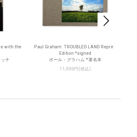
e with the
Paul Graham: TROUBLED LAND Reprint
Fro
Edition *signed
ィッチ
ポール・グラハム *署名本
11,000円(税込)