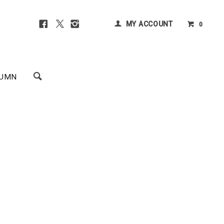
MY ACCOUNT
0
UMN