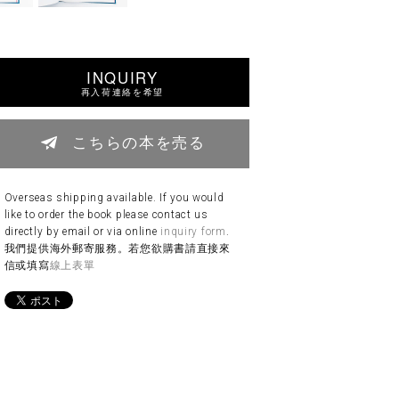
INQUIRY
再入荷連絡を希望
こちらの本を売る
Overseas shipping available. If you would
like to order the book please contact us
directly by email or via online
inquiry form
.
我們提供海外郵寄服務。若您欲購書請直接來
信或填寫
線上表單