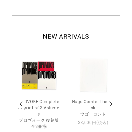
NEW ARRIVALS
age
PROVOKE Complete
Hugo Comte: The Bo
M
 20
Reprint of 3 Volume
ok
Th
s
ウゴ・コント
ジュ
プロヴォーク 復刻版
33,000円(税込)
全3冊揃