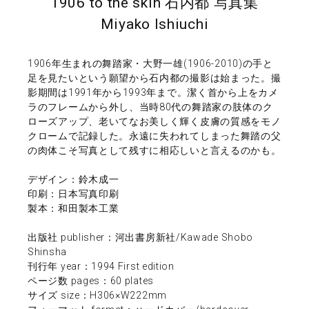
1906 to the skin 石内都 写真集
Miyako Ishiuchi
1906年生まれの舞踏家・大野一雄(1906-2010)の手と
足を見たいという願望から石内都の撮影は始まった。撮
影期間は1991年から1993年まで。潔く首から上をカメ
ラのフレームから外し、当時80代の舞踏家の肢体のク
ローズアップ、老いてなお美しく輝く皮膚の質感をモノ
クロームで記録した。永遠に失われてしまった舞踏の父
の肉体こそ写真として残すに相応しいと言えるのかも。
デザイン：鈴木成一
印刷：日本写真印刷
製本：和田製本工業
出版社 publisher：河出書房新社/Kawade Shobo
Shinsha
刊行年 year：1994 First edition
ページ数 pages：60 plates
サイズ size：H306×W222mm