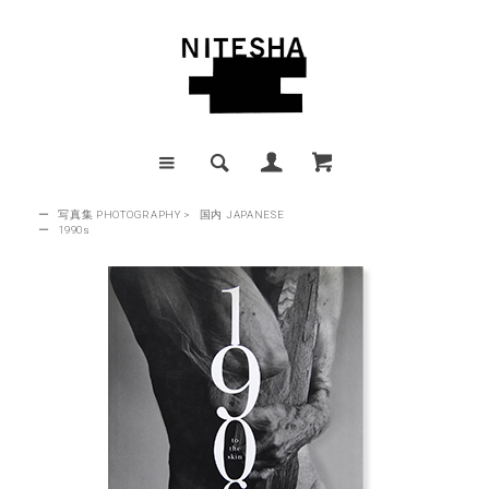
ー
写真集 PHOTOGRAPHY
>
国内 JAPANESE
ー
1990s