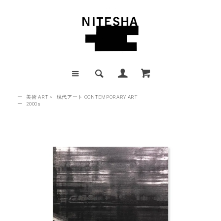
ー
美術 ART
>
現代アート CONTEMPORARY ART
ー
2000s