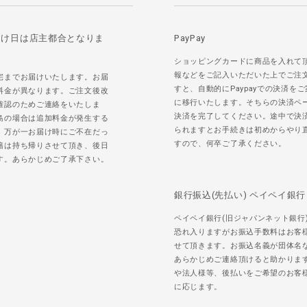
届け日は店主都合となりま
PayPay
ショッピングカードに商品を入れて
報などをご記入いただいた上でご注
宅までお届けいたします。お届
すと、自動的にPaypayでの決済を
料金が異なります。ご注文後改
に移行いたします。そちらの決済ペ
確認のためご連絡をいたしま
決済を完了してください。途中で決
島の場合は追加料金が発生する
られますとお手続きは初めからやり
。万が一お届け時にご不在だっ
すので、何卒ご了承ください。
籍は持ち帰りさせて頂き、後日
す。あらかじめご了承下さい。
銀行振込(先払い) ペイペイ銀行
ペイペイ銀行(旧ジャパンネット銀行
恐れ入りますがお振込手数料はお客
せて頂きます。お振込名義が団体名
あらかじめご連絡頂けると助かりま
や法人様等、後払いをご希望のお客
に応じます。