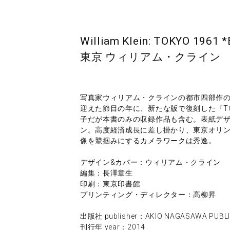
William Klein: TOKYO 1961 *
東京 ウィリアム・クライン
写真家ウィリアム・クラインの都市四部作
迎えた節目の年に、新たな版で復刻した『TO
子だが本書のみの収録作品も含む。表紙デ
ン。高度経済成長に差し掛かり、東京オリンピ
像を鷲掴みにするカメラワークは秀逸。
デザイン&カバー：ウィリアム・クライン
編集：長澤章生
印刷：東京印書館
プリンティング・ディレクター：高柳昇
出版社 publisher：AKIO NAGASAWA PUBL
刊行年 year：2014