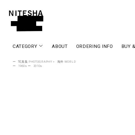
CATEGORY
ABOUT
ORDERING INFO
BUY &
ー
写真集 PHOTOGRAPHY
>
海外 WORLD
ー
1960s
ー
2010s