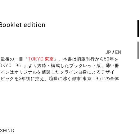
Booklet edition
JP
/
EN
の最後の一冊『
TOKYO 東京
』。本書は初版刊行から50年を
KYO 1961』より抜粋・構成したブックレット版。薄い冊
ザインはオリジナルを踏襲したクライン自身によるデザイ
ックを3年後に控え、喧噪に沸く都市"東京 1961"の全体
ISHING