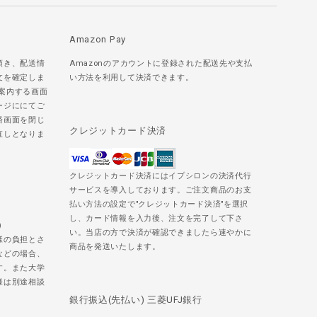
Amazon Pay
頂き、配送情
Amazonのアカウントに登録された配送先や支払
文を確定しま
い方法を利用して決済できます。
ご案内する画面
ージににてご
済画面を閉じ
クレジットカード決済
直しとなりま
クレジットカード決済にはイプシロンの決済代行
サービスを導入しております。ご注文商品のお支
払い方法の設定で"クレジットカード決済"を選択
し、カード情報を入力後、注文を完了して下さ
)
い。当店の方で決済が確認できましたら速やかに
様の負担とさ
商品を発送いたします。
などの場合、
す。また大学
様は別途相談
銀行振込(先払い) 三菱UFJ銀行