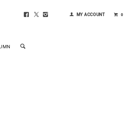
MY ACCOUNT
0
UMN