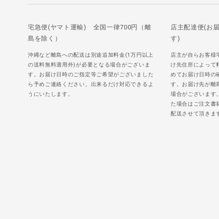
宅急便(ヤマト運輸) 全国一律700円（離
店主配達便(お
島を除く）
す)
沖縄など離島への配送は別途追加料金(1万円以上
店主が自らお客様
の送料無料適用外)が必要となる場合がございま
け先住所によって
す。お届け日時のご指定等ご希望がございました
めてお届け日時の
ら予めご連絡ください。出来るだけ対応できるよ
す。お届け先が離
うにいたします。
場合がございます
た場合はご注文書
配送させて頂きま