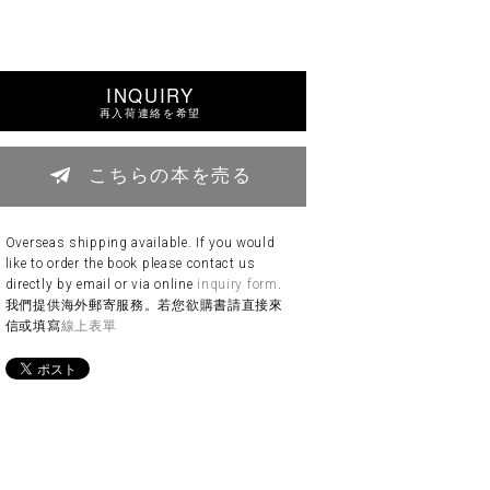
INQUIRY
再入荷連絡を希望
こちらの本を売る
Overseas shipping available. If you would
like to order the book please contact us
directly by email or via online
inquiry form
.
我們提供海外郵寄服務。若您欲購書請直接來
信或填寫
線上表單