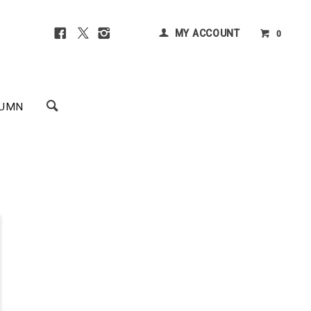
MY ACCOUNT
0
UMN