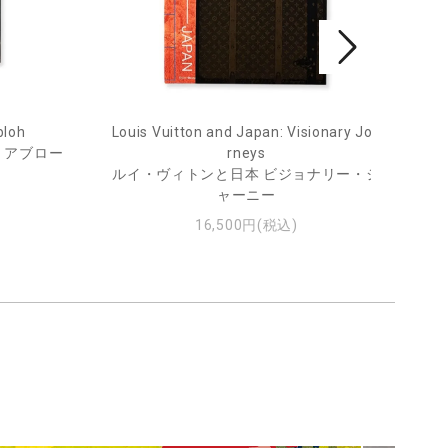
bloh
Louis Vuitton and Japan: Visionary Jou
He
・アブロー
rneys
ルイ・ヴィトンと日本 ビジョナリー・ジ
ャーニー
16,500円(税込)