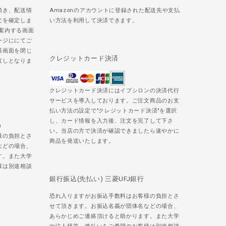
頂き、配送情
Amazonのアカウントに登録された配送先や支払
文を確定しま
い方法を利用して決済できます。
ご案内する画面
ージににてご
済画面を閉じ
クレジットカード決済
直しとなりま
クレジットカード決済にはイプシロンの決済代行
サービスを導入しております。ご注文商品のお支
払い方法の設定で"クレジットカード決済"を選択
し、カード情報を入力後、注文を完了して下さ
)
い。当店の方で決済が確認できましたら速やかに
様の負担とさ
商品を発送いたします。
などの場合、
す。また大学
様は別途相談
銀行振込(先払い) 三菱UFJ銀行
恐れ入りますがお振込手数料はお客様の負担とさ
せて頂きます。お振込名義が団体名などの場合、
あらかじめご連絡頂けると助かります。また大学