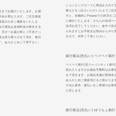
ショッピングカードに商品を入れて
報などをご記入いただいた上でご注
宅までお届けいたします。お届
すと、自動的にPaypayでの決済を
料金が異なります。ご注文後改
に移行いたします。そちらの決済ペ
確認のためご連絡をいたしま
決済を完了してください。途中で決
島の場合は追加料金が発生する
られますとお手続きは初めからやり
。万が一お届け時にご不在だっ
すので、何卒ご了承ください。
籍は持ち帰りさせて頂き、後日
す。あらかじめご了承下さい。
銀行振込(先払い) ペイペイ銀行
ペイペイ銀行(旧ジャパンネット銀行
恐れ入りますがお振込手数料はお客
せて頂きます。お振込名義が団体名
あらかじめご連絡頂けると助かりま
や法人様等、後払いをご希望のお客
に応じます。
銀行振込(先払い) ゆうちょ銀行