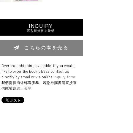
INQUIRY
再入荷連絡を希望
こちらの本を売る
Overseas shipping available. If you would
like to order the book please contact us
directly by email or via online
inquiry form
.
我們提供海外郵寄服務。若您欲購書請直接來
信或填寫
線上表單