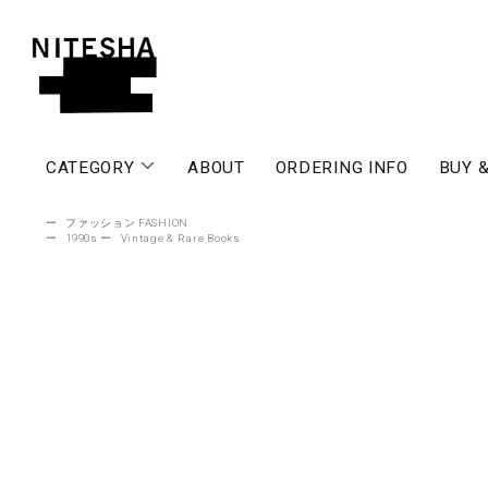
CATEGORY
ABOUT
ORDERING INFO
BUY &
ー
ファッション FASHION
ー
1990s
ー
Vintage & Rare Books