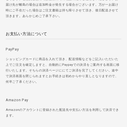
届け先が離島の場合は追加料金が発生する場合がございます。万が一お届け
時にご不在だった場合はご注文書籍は持ち帰りさせて頂き、後日配送させて
頂きます。あらかじめご了承下さい。
お支払い方法について
PayPay
ショッピングカードに商品を入れて頂き、配送情報などをご記入いただいた
上でご注文を確定しますと、自動的にPaypayでの決済をご案内する画面に移
行いたします。そちらの決済ページににてご決済を完了してください。途中
で決済画面を閉じられますとお手続きは初めからやり直しとなりますので、
何卒ご了承ください。
Amazon Pay
Amazonのアカウントに登録された配送先や支払い方法を利用して決済でき
ます。