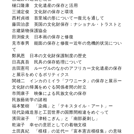
樋口隆康 文化遺産の保存と活用
三浦定俊 文化財の保存と環境
西村貞雄 首里城の形についてー復元を通して
藤田治彦 英国の文化財保存：ナショナル・トラストと
古建築物保護協会
田渕俊夫 日本画の保存と修復
見市泰男 能面の保存と修復ー近年の危機的状況につい
て
鄭夙恩 日本の文化財保護制度の歴史
日高真吾 民具の保存処理について
吉田憲司 ルーヴルのなかのアフリカー文化遺産の保存
と展示をめぐるポリティクス
関雄二 インカのミイラ「フワニータ」の保存と展示ー
文化財の帰属をめぐる関係者間の対立
市岡康子 映像による民族文化の保存
民族藝術学の諸相
福本繁樹 「染織」と「テキスタイル・アート」ー
現代染織造形と工芸世界の国際間相違をめぐって
濱田淑子 「津軽こぎん」と「南部菱刺し」
乾淑子 幸せの意匠としての着物文様
土田真紀 「模様」の近代ー『富本憲吉模様集』の意味