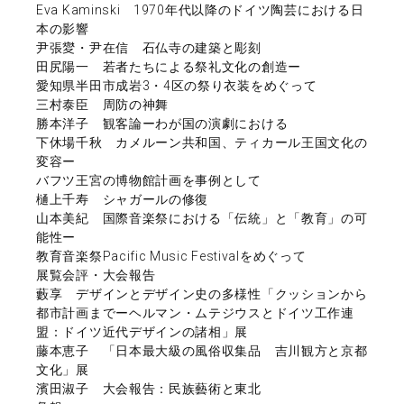
Eva Kaminski 1970年代以降のドイツ陶芸における日
本の影響
尹張夑・尹在信 石仏寺の建築と彫刻
田尻陽一 若者たちによる祭礼文化の創造ー
愛知県半田市成岩3・4区の祭り衣装をめぐって
三村泰臣 周防の神舞
勝本洋子 観客論ーわが国の演劇における
下休場千秋 カメルーン共和国、ティカール王国文化の
変容ー
バフツ王宮の博物館計画を事例として
樋上千寿 シャガールの修復
山本美紀 国際音楽祭における「伝統」と「教育」の可
能性ー
教育音楽祭Pacific Music Festivalをめぐって
展覧会評・大会報告
藪享 デザインとデザイン史の多様性「クッションから
都市計画までーヘルマン・ムテジウスとドイツ工作連
盟：ドイツ近代デザインの諸相」展
藤本恵子 「日本最大級の風俗収集品 吉川観方と京都
文化」展
濱田淑子 大会報告：民族藝術と東北