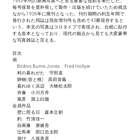
1930年代の新興写真へと至る重要な役割を果たした。
毎号採算を度外視して製作・出版を続けていたため残念
ながら1926年に廃刊となった。刊行期間の約五年間で
発行された同誌は現在増刊号も含めて43冊現存すると
いう。本文の写真はコロタイプで表現され、台紙に貼付
する造本となっており、現代の観点から見ても大変豪華
な写真雑誌と言える。
目次
画
Bildnis Burne Jones Fred Hollyer
村の暮れがた 守田直
静物(壺と桃) 高田皆義
暮れゆく浜辺 大橋松太郎
肖像 小川月舟
風景 淵上白陽
会員作品
壁に照る日 森本立躬
釣 竹清佳一
自画像 唐健吾
辻馬車 田口忠太郎
遊び 八坂喜彦