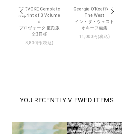
out
PROVOKE Complete
Georgia O'Keeffe: In
Ha
Reprint of 3 Volume
The West
te
トゥ
s
イン・ザ・ウェスト
プロヴォーク 復刻版
オキーフ画集
全3冊揃
11,000円(税込)
8,800円(税込)
YOU RECENTLY VIEWED ITEMS