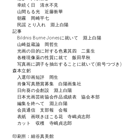
幸続く日 清水不見
山間もる光 近藤衝華
朝霧 岡崎平七
民謡 とり入れ 淵上白陽
記事
Bildnis Burne Jonesに就いて 淵上白陽
山崎益蔵論 岡哲生
光画の目的に対する色素其四 二葉生
各種現像薬の性質に就て 飯田早秋
写真画に調子を抽出することに就いて(前号つづき)
森本立躬
入選印画短評 岡生
肖像写真懸賞募集 白陽画集社
日向葵の会創設 淵上白陽
日本光画芸術協会作品成績表 協会本部
編集を終へて 淵上白陽
会員通信 支部報 会報
表紙 画咲きほこる花 寺嶋貞志郎
カット 収穫 寺嶋貞志郎
印刷所：細谷真美館