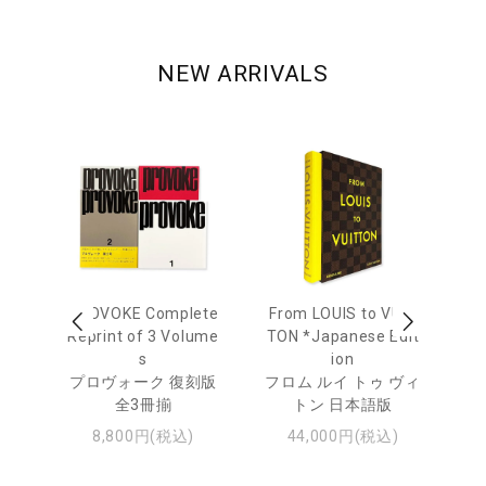
NEW ARRIVALS
age
PROVOKE Complete
From LOUIS to VUIT
Lo
men
Reprint of 3 Volume
TON *Japanese Edit
s
ion
ル
ジュ
プロヴォーク 復刻版
フロム ルイ トゥ ヴィ
全3冊揃
トン 日本語版
8,800円(税込)
44,000円(税込)