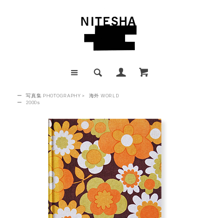
ー
写真集 PHOTOGRAPHY
>
海外 WORLD
ー
2000s