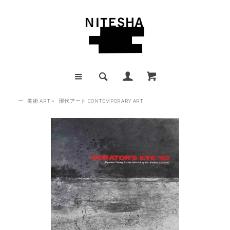
ー
美術 ART
>
現代アート CONTEMPORARY ART