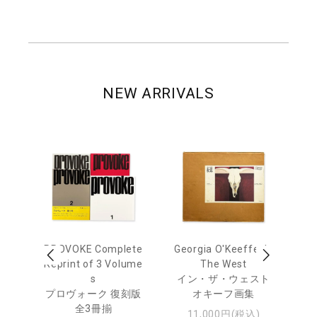
NEW ARRIVALS
out
PROVOKE Complete
Georgia O'Keeffe: In
Ha
Reprint of 3 Volume
The West
te
トゥ
s
イン・ザ・ウェスト
プロヴォーク 復刻版
オキーフ画集
全3冊揃
11,000円(税込)