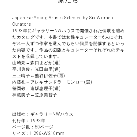
家たち
Japanese Young Artists Selected by Six Women
Curators
1993年にギャラリーNWハウスで開催された個展を纏め
たカタログです。本書では女性キュレーター6人にそれ
ぞれ一人ずつ作家を選んでもらい個展を開催するといっ
た内容です。作品の図版とキュレーターそれぞれのテキ
ストを収録しています。
山崎亮←森口まどか(選)
平川典俊←光田由里(選)
三上晴子←熊谷伊佐子(選)
内藤礼←アレキサンドラ・モンロー(選)
笹岡敬←逢坂恵理子(選)
神蔵美子←笠原美智子
出版社：ギャラリーNWハウス
刊行年：1993年
ページ数：50ページ
サイズ：H296×W210mm