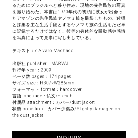
るためにブラジルへと移り住み、現地の先住民族の写真
を撮り始めた。本書は1970年代の初頭に彼女が出会っ
たアマゾンの先住民族ヤノマミ族を撮影したもの。狩猟
と採集を主な生活手段とするヤノマミ族の生活をただ単
に記録するだけではなく、彼等の身体的な躍動感や感情
を写真によって見事に写し出している。
テキスト：d'Alvaro Machado
出版社 publisher：MARVAL
刊行年 year：2009
ページ数 pages：174 pages
サイズ size：H307×W286mm
フォーマット format：hardcover
言語 language：仏文/French
付属品 attachment：カバー/dust jacket
状態 condition：カバー少傷み/Slightly damaged on
the dust jacket
INQUIRY