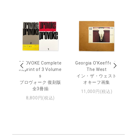
 Ja
PROVOKE Complete
Georgia O'Keeffe: In
Ha
urn
Reprint of 3 Volume
The West
te
s
イン・ザ・ウェスト
日
プロヴォーク 復刻版
オキーフ画集
・ジ
全3冊揃
11,000円(税込)
8,800円(税込)