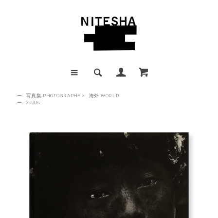
ー
写真集 PHOTOGRAPHY
>
海外 WORLD
ー
2000s