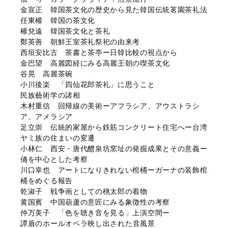
金宣正 韓国茶文化の歴史から見た韓国伝統茗園茶礼法
任東權 韓国の茶文化
權兌遠 韓国茶文化と茶礼
鄭英善 朝鮮王室茶礼祭祀の由来考
西垣安比古 茶書と茶亭ー日韓比較の視点から
金巴望 高麗図経にみる高麗王朝の喫茶文化
谷晃 高麗茶碗
小川後楽 「四仙花郎茶礼」に思うこと
民族藝術学の諸相
木村重信 回帰線の美術ーアフラシア、アウストラシ
ア、アメラシア
足立崇 伝統的家屋から鉄筋コンクリート住宅へー台湾
ヤミ族の住まいの変遷
小林仁 西安・唐代醴泉坊窯址の発掘成果とその意義ー
俑を中心とした考察
川口幸也 アートになりきれない棺桶ーガーナの装飾棺
桶をめぐる報告
乾淑子 戦争画としての桃太郎の着物
黄国賓 中国葫蘆の意匠にみる象徴性の考察
仲万美子 「色を聴き音を見る」上演空間ー
譚盾のホールオペラ
映し出された音風景