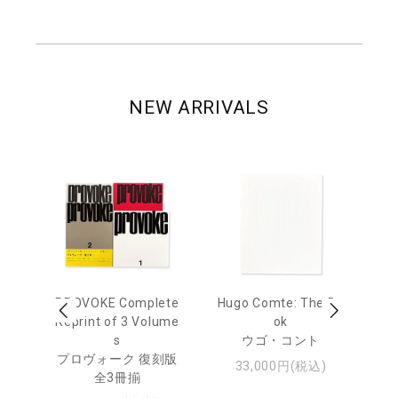
NEW ARRIVALS
age
PROVOKE Complete
Hugo Comte: The Bo
M
 20
Reprint of 3 Volume
ok
Th
s
ウゴ・コント
ジュ
プロヴォーク 復刻版
33,000円(税込)
全3冊揃