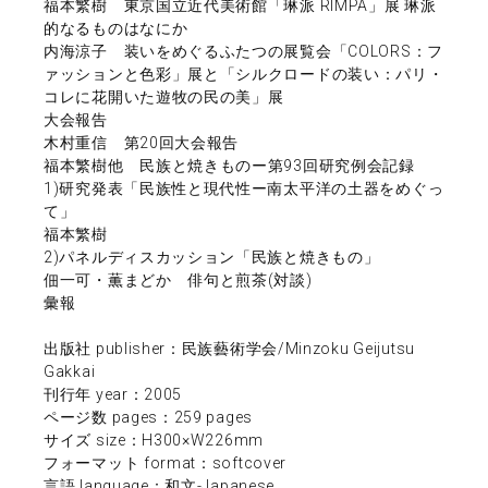
福本繁樹 東京国立近代美術館「琳派 RIMPA」展 琳派
的なるものはなにか
内海涼子 装いをめぐるふたつの展覧会「COLORS：フ
ァッションと色彩」展と「シルクロードの装い：パリ・
コレに花開いた遊牧の民の美」展
大会報告
木村重信 第20回大会報告
福本繁樹他 民族と焼きものー第93回研究例会記録
1)研究発表「民族性と現代性ー南太平洋の土器をめぐっ
て」
福本繁樹
2)パネルディスカッション「民族と焼きもの」
佃一可・薫まどか 俳句と煎茶(対談)
彙報
出版社 publisher：民族藝術学会/Minzoku Geijutsu
Gakkai
刊行年 year：2005
ページ数 pages：259 pages
サイズ size：H300×W226mm
フォーマット format：softcover
言語 language：和文-Japanese