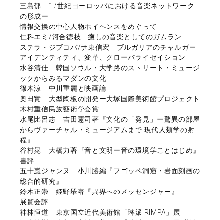
三島郁 17世紀ヨーロッパにおける音楽ネットワーク
の形成ー
情報交換の中心人物ホイヘンスをめぐって
仁科エミ/河合徳枝 癒しの音楽としてのガムラン
ステラ・ジブコバ/伊東信宏 ブルガリアのチャルガー
アイデンティティ、変革、グローバライゼイション
水谷清佳 韓国ソウル・大学路のストリート・ミュージ
ックからみるマダンの文化
篠木涼 中川重麗と映画論
奥田實 大型陶板の開発ー大塚国際美術館プロジェクト
木村重信民族藝術学会賞
水尾比呂志 吉田憲司著『文化の「発見」ー驚異の部屋
からヴァーチャル・ミュージアムまで 現代人類学の射
程』
谷村晃 大橋力著『音と文明ー音の環境学ことはじめ』
書評
五十嵐ジャンヌ 小川勝編『フゴッペ洞窟・岩面刻画の
総合的研究』
鈴木正崇 姫野翠著『異界へのメッセンジャー』
展覧会評
神林恒道 東京国立近代美術館「琳派 RIMPA」展