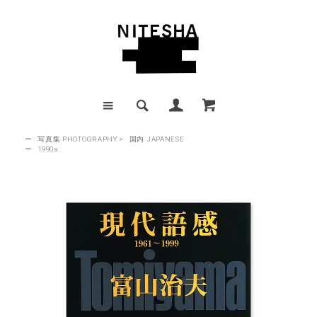
ー
写真集 PHOTOGRAPHY
>
国内 JAPANESE
ー
1990s