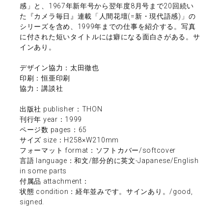
感」と、1967年新年号から翌年度8月号まで20回続い
た『カメラ毎日』連載「人間花壇(=新・現代語感)」の
シリーズを含め、1999年までの仕事を紹介する。写真
に付された短いタイトルには癖になる面白さがある。サ
インあり。
デザイン協力：太田徹也
印刷：恒亜印刷
協力：講談社
出版社 publisher：THON
刊行年 year：1999
ページ数 pages：65
サイズ size：H258×W210mm
フォーマット format：ソフトカバー/softcover
言語 language：和文/部分的に英文-Japanese/English
in some parts
付属品 attachment：
状態 condition：経年並みです。サインあり。/good,
signed.