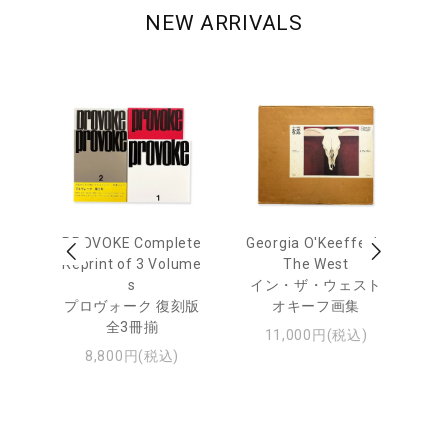
NEW ARRIVALS
out
PROVOKE Complete
Georgia O'Keeffe: In
Ha
Reprint of 3 Volume
The West
te
トゥ
s
イン・ザ・ウェスト
プロヴォーク 復刻版
オキーフ画集
全3冊揃
11,000円(税込)
8,800円(税込)