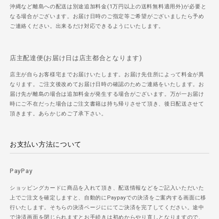
沖縄など離島への配送は別途追加料金(1万円以上の送料無料適用外)が必要と
なる場合がございます。お届け日時のご指定等ご希望がございましたら予め
ご連絡ください。出来るだけ対応できるようにいたします。
店主配達便(お届け日は店主都合となります)
店主が自らお客様宅までお届けいたします。お届け先住所によって料金が異
なります。ご注文後改めてお届け日時の確認のためご連絡をいたします。お
届け先が離島の場合は追加料金が発生する場合がございます。万が一お届け
時にご不在だった場合はご注文書籍は持ち帰りさせて頂き、後日配送させて
頂きます。あらかじめご了承下さい。
お支払い方法について
PayPay
ショッピングカードに商品を入れて頂き、配送情報などをご記入いただいた
上でご注文を確定しますと、自動的にPaypayでの決済をご案内する画面に移
行いたします。そちらの決済ページににてご決済を完了してください。途中
で決済画面を閉じられますとお手続きは初めからやり直しとなりますので、