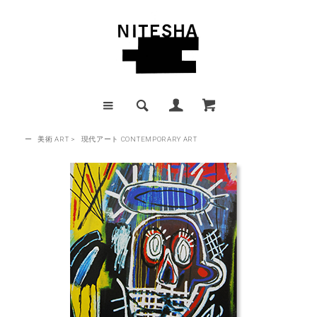
ー
美術 ART
>
現代アート CONTEMPORARY ART