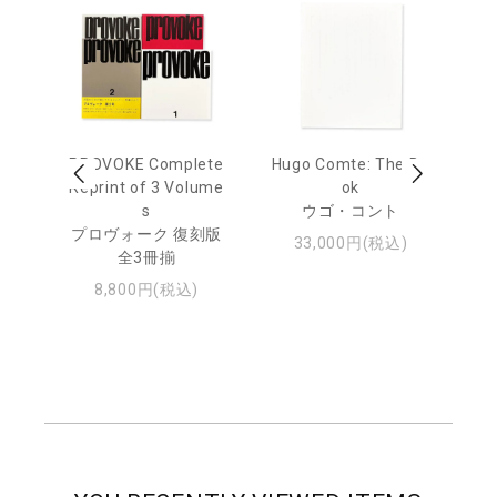
age
PROVOKE Complete
Hugo Comte: The Bo
M
 20
Reprint of 3 Volume
ok
Th
s
ウゴ・コント
ジュ
プロヴォーク 復刻版
33,000円(税込)
全3冊揃
8,800円(税込)