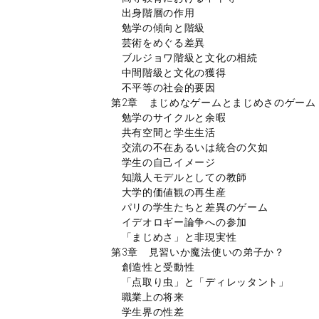
出身階層の作用
勉学の傾向と階級
芸術をめぐる差異
ブルジョワ階級と文化の相続
中間階級と文化の獲得
不平等の社会的要因
第2章 まじめなゲームとまじめさのゲーム
勉学のサイクルと余暇
共有空間と学生生活
交流の不在あるいは統合の欠如
学生の自己イメージ
知識人モデルとしての教師
大学的価値観の再生産
パリの学生たちと差異のゲーム
イデオロギー論争への参加
「まじめさ」と非現実性
第3章 見習いか魔法使いの弟子か？
創造性と受動性
「点取り虫」と「ディレッタント」
職業上の将来
学生界の性差