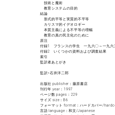
技術と魔術
教育システムの目的
結論
形式的平等と実質的不平等
カリスマ的イデオロギー
本質主義による不平等の増幅
教育の真の民主化のために
原注
付録1 フランスの学生 一九六〇～一九六
付録2 いくつかの資料および調査結果
索引
監訳者あとがき
監訳=石井洋二郎
出版社 publisher：藤原書店
刊行年 year：1997
ページ数 pages：229
サイズ size：B6
フォーマット format：ハードカバー/hardco
言語 language：和文/Japanese