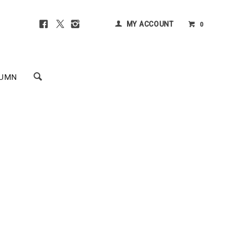
MY ACCOUNT
0
UMN