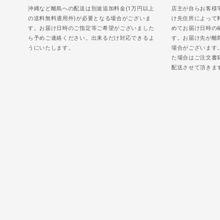
沖縄など離島への配送は別途追加料金(1万円以上
店主が自らお客様
の送料無料適用外)が必要となる場合がございま
け先住所によって
す。お届け日時のご指定等ご希望がございました
めてお届け日時の
ら予めご連絡ください。出来るだけ対応できるよ
す。お届け先が離
うにいたします。
場合がございます
た場合はご注文書
配送させて頂きま