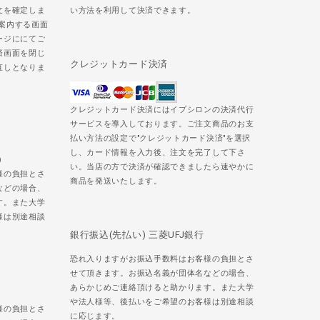
文を確定しま
い方法を利用して決済できます。
ご案内する画面
ージににてご
済画面を閉じ
クレジットカード決済
直しとなりま
クレジットカード決済にはイプシロンの決済代行
サービスを導入しております。ご注文商品のお支
払い方法の設定で"クレジットカード決済"を選択
し、カード情報を入力後、注文を完了して下さ
)
い。当店の方で決済が確認できましたら速やかに
様の負担とさ
商品を発送いたします。
などの場合、
す。また大学
様は別途相談
銀行振込(先払い) 三菱UFJ銀行
恐れ入りますがお振込手数料はお客様の負担とさ
せて頂きます。お振込名義が団体名などの場合、
あらかじめご連絡頂けると助かります。また大学
や法人様等、後払いをご希望のお客様は別途相談
様の負担とさ
に応じます。