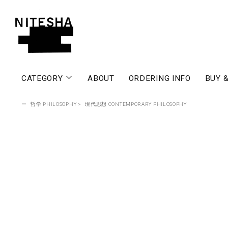
CATEGORY
ABOUT
ORDERING INFO
BUY &
ー
哲学 PHILOSOPHY
>
現代思想 CONTEMPORARY PHILOSOPHY