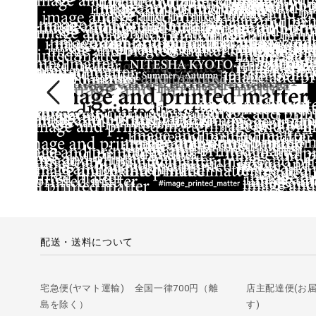
配送・送料について
宅急便(ヤマト運輸) 全国一律700円（離
店主配達便(お
島を除く）
す)