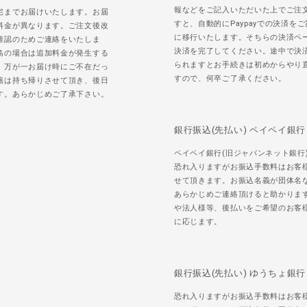
報などをご記入いただいた上でご注
宅までお届けいたします。お届
すと、自動的にPaypayでの決済を
料金が異なります。ご注文後改
に移行いたします。そちらの決済ペ
確認のためご連絡をいたしま
決済を完了してください。途中で決
島の場合は追加料金が発生する
られますとお手続きは初めからやり
。万が一お届け時にご不在だっ
すので、何卒ご了承ください。
籍は持ち帰りさせて頂き、後日
す。あらかじめご了承下さい。
銀行振込(先払い) ペイペイ銀行
ペイペイ銀行(旧ジャパンネット銀行
恐れ入りますがお振込手数料はお客
せて頂きます。お振込名義が団体名
あらかじめご連絡頂けると助かりま
や法人様等、後払いをご希望のお客
に応じます。
銀行振込(先払い) ゆうちょ銀行
恐れ入りますがお振込手数料はお客