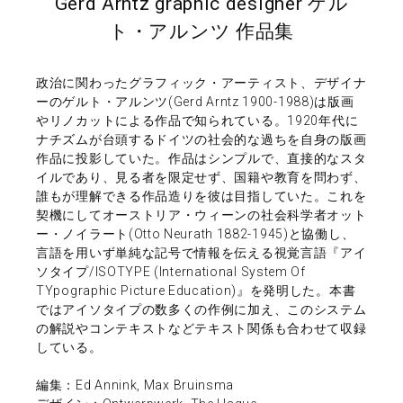
Gerd Arntz graphic designer ゲル
ト・アルンツ 作品集
政治に関わったグラフィック・アーティスト、デザイナ
ーのゲルト・アルンツ(Gerd Arntz 1900-1988)は版画
やリノカットによる作品で知られている。1920年代に
ナチズムが台頭するドイツの社会的な過ちを自身の版画
作品に投影していた。作品はシンプルで、直接的なスタ
イルであり、見る者を限定せず、国籍や教育を問わず、
誰もが理解できる作品造りを彼は目指していた。これを
契機にしてオーストリア・ウィーンの社会科学者オット
ー・ノイラート(Otto Neurath 1882-1945)と協働し、
言語を用いず単純な記号で情報を伝える視覚言語『アイ
ソタイプ/ISOTYPE (International System Of
TYpographic Picture Education)』を発明した。本書
ではアイソタイプの数多くの作例に加え、このシステム
の解説やコンテキストなどテキスト関係も合わせて収録
している。
編集：Ed Annink, Max Bruinsma