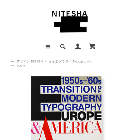
ー
デザイン DESIGN
>
タイポグラフィ Typography
ー
1990s