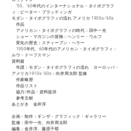
'50、'60年代のインターナショナル・タイポグラフ
ィ：ピーター・ブラッティンガ
モダン・タイポグラフィの流れ アメリカ 1950s-'60s
作品
アメリカン・タイポグラフィの時代：田中一光
ショー・マガジンの冒険：ヘンリー・ウルフ
変化の歴史：スティーブン・ヘラー
1950年代、60年代のアメリカン・タイポグラフィ：
ルウ・ドーフスマン
資料篇
年譜：モダン・タイポグラフィの流れ ヨーロッパ・
アメリカ1910s-'60s：向井周太郎 監修
作家略歴
作品リスト
協力/作品・資料提供
参考文献
あとがき 金井淳
企画・制作：ギンザ・グラフィック・ギャラリー
監修：田中一光、向井周太郎
編集：金井淳、藤原千晴