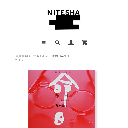
ー
写真集 PHOTOGRAPHY
>
国内 JAPANESE
ー
2010s