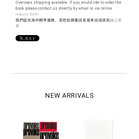
Overseas shipping available. If you would like to order the
book please contact us directly by email or via online
inquiry form
.
我們提供海外郵寄服務。若您欲購書請直接來信或填寫
線上表
單
NEW ARRIVALS