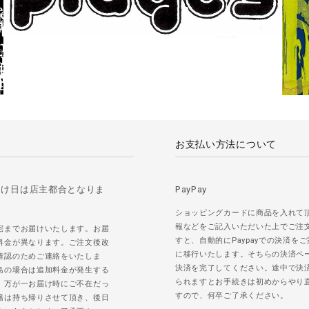
お支払い方法について
届け日は店主都合となりま
PayPay
ショッピングカードに商品を入れて
報などをご記入いただいた上でご注
宅までお届けいたします。お届
すと、自動的にPaypayでの決済を
料金が異なります。ご注文後改
に移行いたします。そちらの決済ペ
確認のためご連絡をいたしま
決済を完了してください。途中で決
島の場合は追加料金が発生する
られますとお手続きは初めからやり
。万が一お届け時にご不在だっ
すので、何卒ご了承ください。
籍は持ち帰りさせて頂き、後日