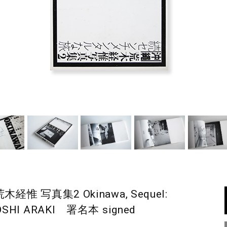
 写真集2 Okinawa, Sequel:
UYOSHI ARAKI 署名本 signed