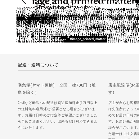
配送・送料について
宅急便(ヤマト運輸) 全国一律700円（離
店主配達便(お
島を除く）
す)
沖縄など離島への配送は別途追加料金(1万円以上
店主が自らお客様
の送料無料適用外)が必要となる場合がございま
け先住所によって
す。お届け日時のご指定等ご希望がございました
めてお届け日時の
ら予めご連絡ください。出来るだけ対応できるよ
す。お届け先が離
うにいたします。
場合がございます
た場合はご注文書