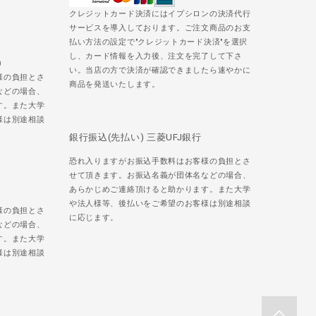
クレジットカード決済にはイプシロンの決済代行
サービスを導入しております。ご注文商品のお支
払い方法の設定で"クレジットカード決済"を選択
し、カード情報を入力後、注文を完了して下さ
)
い。当店の方で決済が確認できましたら速やかに
様の負担とさ
商品を発送いたします。
などの場合、
す。また大学
様は別途相談
銀行振込(先払い) 三菱UFJ銀行
恐れ入りますがお振込手数料はお客様の負担とさ
せて頂きます。お振込名義が団体名などの場合、
あらかじめご連絡頂けると助かります。また大学
や法人様等、後払いをご希望のお客様は別途相談
様の負担とさ
に応じます。
などの場合、
す。また大学
様は別途相談