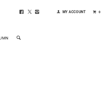
MY ACCOUNT
0
UMN