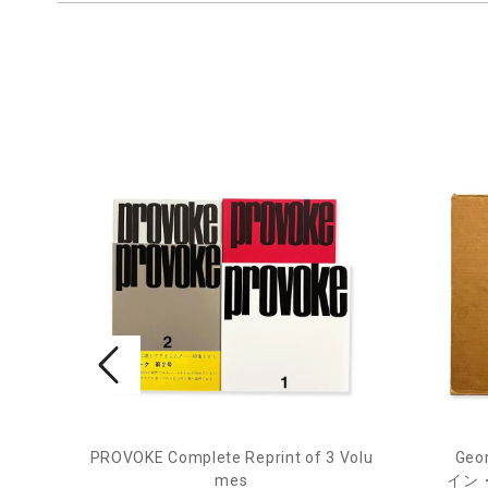
PROVOKE Complete Reprint of 3 Volu
Geor
ル
mes
イン