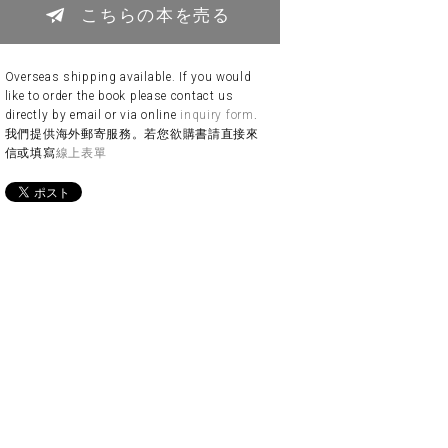
こちらの本を売る
Overseas shipping available. If you would
like to order the book please contact us
directly by email or via online
inquiry form
.
我們提供海外郵寄服務。若您欲購書請直接來
信或填寫
線上表單