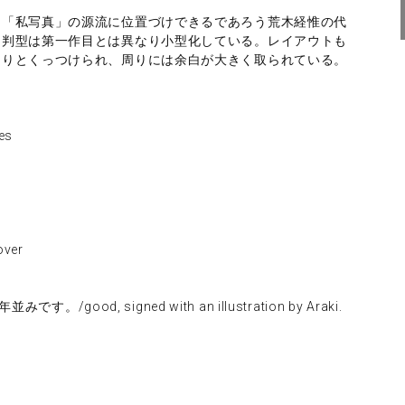
る「私写真」の源流に位置づけできるであろう荒木経惟の代
。判型は第一作目とは異なり小型化している。レイアウトも
たりとくっつけられ、周りには余白が大きく取られている。
es
ver
good, signed with an illustration by Araki.