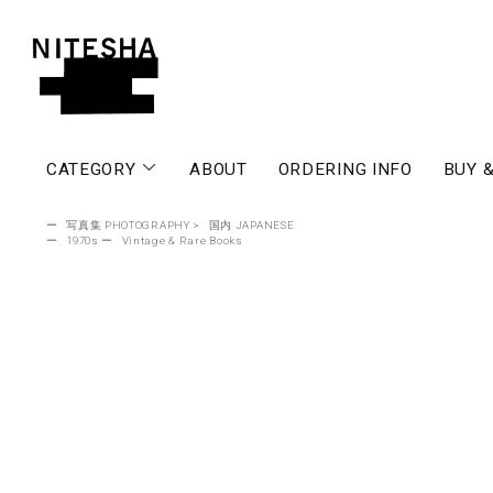
CATEGORY
ABOUT
ORDERING INFO
BUY &
ー
写真集 PHOTOGRAPHY
>
国内 JAPANESE
ー
1970s
ー
Vintage & Rare Books