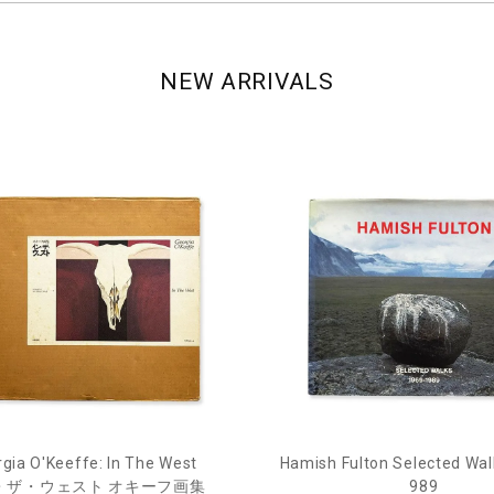
NEW ARRIVALS
gia O'Keeffe: In The West
Hamish Fulton Selected Wal
・ザ・ウェスト オキーフ画集
989