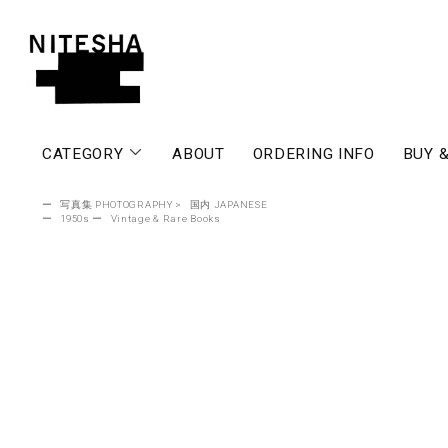
CATEGORY
ABOUT
ORDERING INFO
BUY &
ー
写真集 PHOTOGRAPHY
>
国内 JAPANESE
ー
1950s
ー
Vintage & Rare Books