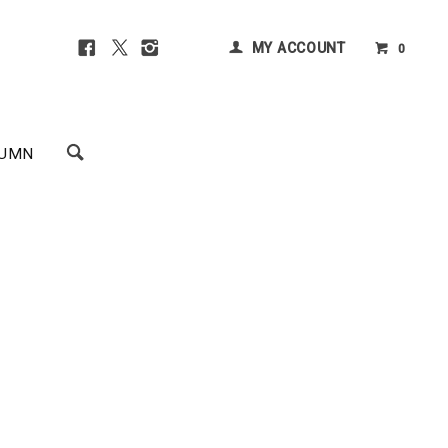
MY ACCOUNT
0
UMN