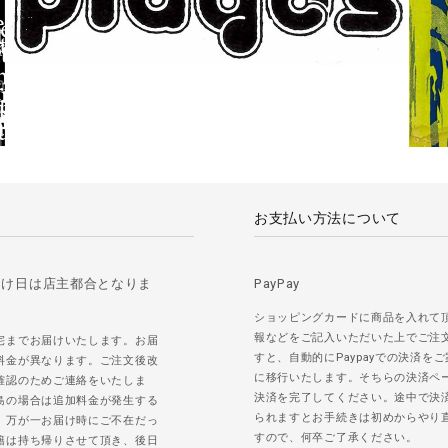
お支払い方法について
届け日は店主都合となりま
PayPay
ショッピングカードに商品を入れて
報などをご記入いただいた上でご注
宅までお届けいたします。お届
すと、自動的にPaypayでの決済を
料金が異なります。ご注文後改
に移行いたします。そちらの決済ペ
確認のためご連絡をいたしま
決済を完了してください。途中で決
島の場合は追加料金が発生する
られますとお手続きは初めからやり
。万が一お届け時にご不在だっ
すので、何卒ご了承ください。
籍は持ち帰りさせて頂き、後日