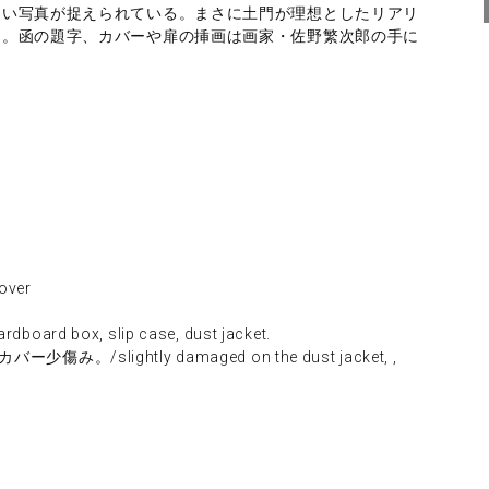
しい写真が捉えられている。まさに土門が理想としたリアリ
る。函の題字、カバーや扉の挿画は画家・佐野繁次郎の手に
ver
 box, slip case, dust jacket.
。/slightly damaged on the dust jacket, ,