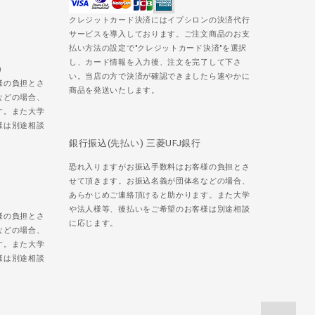
クレジットカード決済にはイプシロンの決済代行
サービスを導入しております。ご注文商品のお支
払い方法の設定で"クレジットカード決済"を選択
し、カード情報を入力後、注文を完了して下さ
)
い。当店の方で決済が確認できましたら速やかに
様の負担とさ
商品を発送いたします。
などの場合、
す。また大学
様は別途相談
銀行振込(先払い) 三菱UFJ銀行
恐れ入りますがお振込手数料はお客様の負担とさ
せて頂きます。お振込名義が団体名などの場合、
あらかじめご連絡頂けると助かります。また大学
や法人様等、後払いをご希望のお客様は別途相談
様の負担とさ
に応じます。
などの場合、
す。また大学
様は別途相談