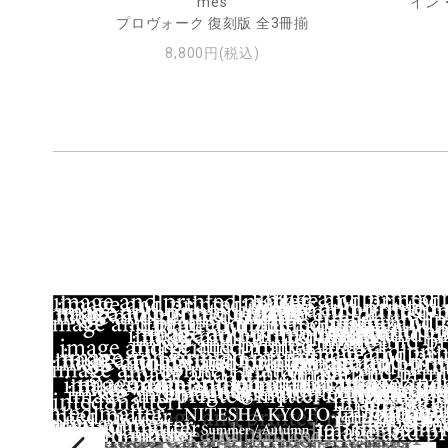
ル
mes
イン
プロヴォーク 復刻版 全3冊揃
8,800円(税込)