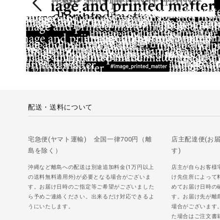
配送・送料について
宅急便(ヤマト運輸) 全国一律700円（離
店主配達便(お
島を除く）
す)
沖縄など離島への配送は別途追加料金(1万円以上
店主が自らお客様
の送料無料適用外)が必要となる場合がございま
け先住所によって
す。お届け日時のご指定等ご希望がございました
めてお届け日時の
ら予めご連絡ください。出来るだけ対応できるよ
す。お届け先が離
うにいたします。
場合がございます
た場合はご注文書