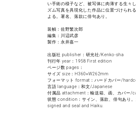
い手術の様子など、被写体に肉薄する生々
ズム写真を具現化した作品に位置づけられ
よる。署名、落款に俳句あり。
装幀：佐野繁次郎
編集：川辺武彦
製作：永井嘉一
出版社 publisher：研光社/Kenko-sha
刊行年 year：1958 First edition
ページ数 pages：
サイズ size：H360×W262mm
フォーマット format：ハードカバー/hardco
言語 language：和文/Japanese
付属品 attachment：輸送箱、函、カバー/cardboard
状態 condition：サイン、落款、俳句あり。カバー少傷み
signed and seal and Haiku.