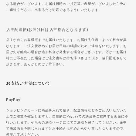
なる場合がございます。お届け日時のご指定等ご希望がございましたら予め
ご連絡ください。出来るだけ対応できるようにいたします。
店主配達便(お届け日は店主都合となります)
店主が自らお客様宅までお届けいたします。お届け先住所によって料金が異
なります。ご注文後改めてお届け日時の確認のためご連絡をいたします。お
届け先が離島の場合は追加料金が発生する場合がございます。万が一お届け
時にご不在だった場合はご注文書籍は持ち帰りさせて頂き、後日配送させて
頂きます。あらかじめご了承下さい。
お支払い方法について
PayPay
ショッピングカードに商品を入れて頂き、配送情報などをご記入いただいた
上でご注文を確定しますと、自動的にPaypayでの決済をご案内する画面に移
行いたします。そちらの決済ページににてご決済を完了してください。途中
で決済画面を閉じられますとお手続きは初めからやり直しとなりますので、
何卒ご了承ください。