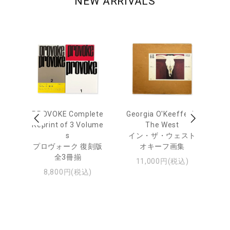
NEW ARRIVALS
 Ja
PROVOKE Complete
Georgia O'Keeffe: In
Ha
urn
Reprint of 3 Volume
The West
te
s
イン・ザ・ウェスト
日
プロヴォーク 復刻版
オキーフ画集
・ジ
全3冊揃
11,000円(税込)
8,800円(税込)