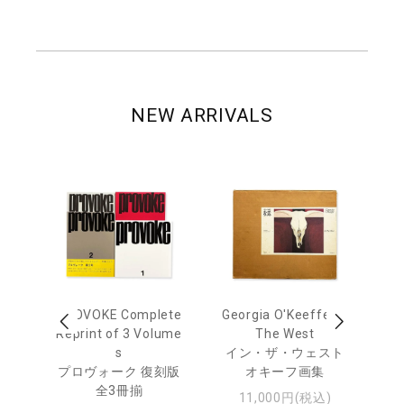
NEW ARRIVALS
 Ja
PROVOKE Complete
Georgia O'Keeffe: In
Ha
urn
Reprint of 3 Volume
The West
te
s
イン・ザ・ウェスト
日
プロヴォーク 復刻版
オキーフ画集
・ジ
全3冊揃
11,000円(税込)