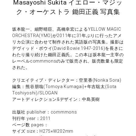
Masayoshi Sukita イエロー・マジッ
ク・オーケストラ 鋤田正義 写真集
坂本龍一、細野晴臣、高橋幸宏によるYELLOW MAGIC
ORCHESTRA(YMO)が2011年に31年ぶりに行ったアメ
リカ公演に合わせて制作された英語版の写真集。撮影は
デヴィッド・ボウイ(David Bowie 1947-2016)を長きに
わたり撮り続けた鋤田正義氏。この本は坂本龍一主宰の
レーベルcommmonsのみで販売され、販売数量も限定
された。
クリエイティブ・ディレクター：空里香(Norika Sora)
編集：熊谷朋哉(Tomoya Kumagai)+年吉聡太(Sota
Toshiyoshi)/SLOGAN
アートディレクション&デザイン：中島英樹
出版社 publisher：commmons
刊行年 year：2011
ページ数 pages：
サイズ size：H275×W202mm