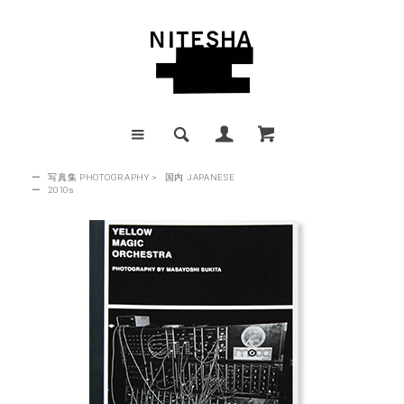
ー
写真集 PHOTOGRAPHY
>
国内 JAPANESE
ー
2010s