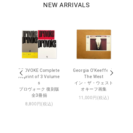
NEW ARRIVALS
out
PROVOKE Complete
Georgia O'Keeffe: In
Ha
Reprint of 3 Volume
The West
te
トゥ
s
イン・ザ・ウェスト
プロヴォーク 復刻版
オキーフ画集
全3冊揃
11,000円(税込)
8,800円(税込)