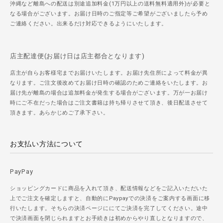
沖縄など離島への配送は別途追加料金(1万円以上の送料無料適用外)が必要と
なる場合がございます。お届け日時のご指定等ご希望がございましたら予め
ご連絡ください。出来るだけ対応できるようにいたします。
店主配達便(お届け日は店主都合となります)
店主が自らお客様宅までお届けいたします。お届け先住所によって料金が異
なります。ご注文後改めてお届け日時の確認のためご連絡をいたします。お
届け先が離島の場合は追加料金が発生する場合がございます。万が一お届け
時にご不在だった場合はご注文書籍は持ち帰りさせて頂き、後日配送させて
頂きます。あらかじめご了承下さい。
お支払い方法について
PayPay
ショッピングカードに商品を入れて頂き、配送情報などをご記入いただいた
上でご注文を確定しますと、自動的にPaypayでの決済をご案内する画面に移
行いたします。そちらの決済ページににてご決済を完了してください。途中
で決済画面を閉じられますとお手続きは初めからやり直しとなりますので、