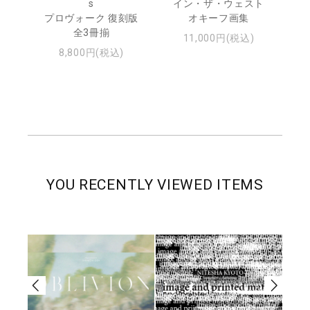
トゥ
s
イン・ザ・ウェスト
プロヴォーク 復刻版
オキーフ画集
全3冊揃
11,000円(税込)
8,800円(税込)
YOU RECENTLY VIEWED ITEMS