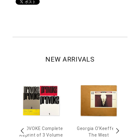
NEW ARRIVALS
out
PROVOKE Complete
Georgia O'Keeffe: In
Ha
Reprint of 3 Volume
The West
te