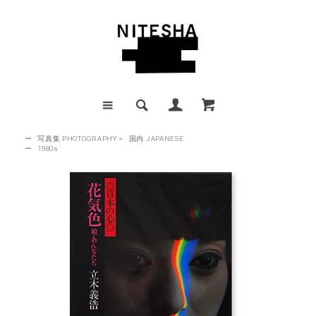
ー
写真集 PHOTOGRAPHY
>
国内 JAPANESE
ー
1980s