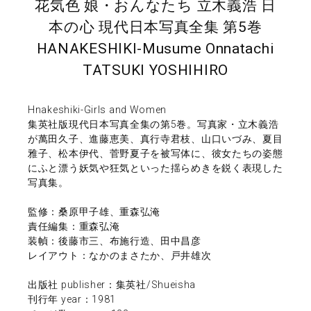
花気色 娘・おんなたち 立木義浩 日
本の心 現代日本写真全集 第5巻
HANAKESHIKI-Musume Onnatachi
TATSUKI YOSHIHIRO
Hnakeshiki-Girls and Women
集英社版現代日本写真全集の第5巻。写真家・立木義浩
が萬田久子、進藤恵美、真行寺君枝、山口いづみ、夏目
雅子、松本伊代、菅野夏子を被写体に、彼女たちの姿態
にふと漂う妖気や狂気といった揺らめきを鋭く表現した
写真集。
監修：桑原甲子雄、重森弘淹
責任編集：重森弘淹
装幀：後藤市三、布施行造、田中昌彦
レイアウト：なかのまさたか、戸井雄次
出版社 publisher：集英社/Shueisha
刊行年 year：1981