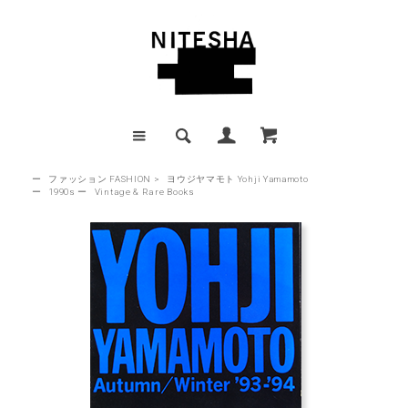
ー
ファッション FASHION
>
ヨウジヤマモト Yohji Yamamoto
ー
1990s
ー
Vintage & Rare Books