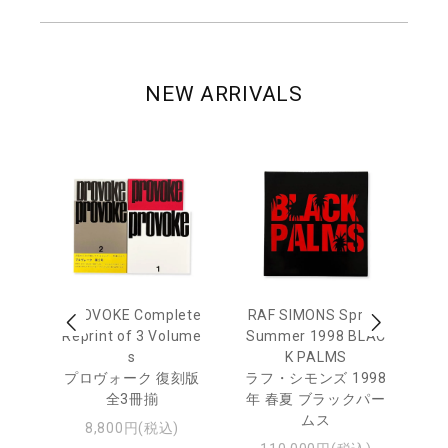
NEW ARRIVALS
 Ja
PROVOKE Complete
RAF SIMONS Spring
Mo
urn
Reprint of 3 Volume
Summer 1998 BLAC
e 
s
K PALMS
日
プロヴォーク 復刻版
ラフ・シモンズ 1998
モ
・ジ
全3冊揃
年 春夏 ブラックパー
ムス
8,800円(税込)