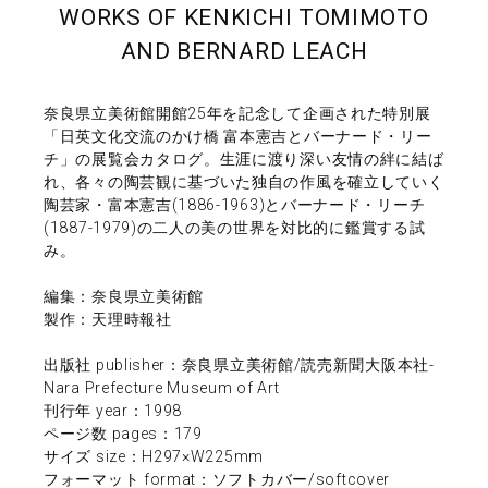
WORKS OF KENKICHI TOMIMOTO
AND BERNARD LEACH
奈良県立美術館開館25年を記念して企画された特別展
「日英文化交流のかけ橋 富本憲吉とバーナード・リー
チ」の展覧会カタログ。生涯に渡り深い友情の絆に結ば
れ、各々の陶芸観に基づいた独自の作風を確立していく
陶芸家・富本憲吉(1886-1963)とバーナード・リーチ
(1887-1979)の二人の美の世界を対比的に鑑賞する試
み。
編集：奈良県立美術館
製作：天理時報社
出版社 publisher：奈良県立美術館/読売新聞大阪本社-
Nara Prefecture Museum of Art
刊行年 year：1998
ページ数 pages：179
サイズ size：H297×W225mm
フォーマット format：ソフトカバー/softcover