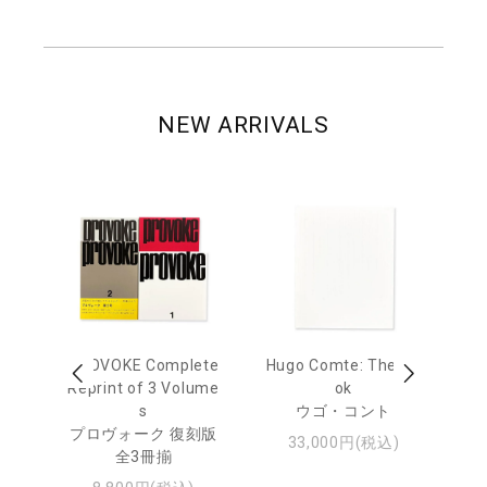
NEW ARRIVALS
age
PROVOKE Complete
Hugo Comte: The Bo
M
 20
Reprint of 3 Volume
ok
Th
s
ウゴ・コント
ジュ
プロヴォーク 復刻版
33,000円(税込)
全3冊揃