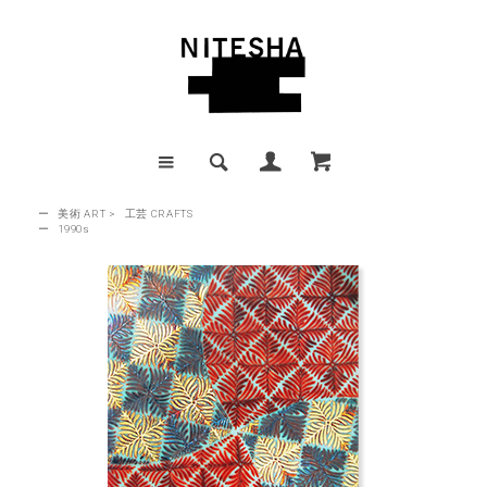
ー
美術 ART
>
工芸 CRAFTS
ー
1990s