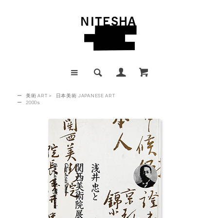
ー
美術 ART
>
日本美術 JAPANESE ART
ー
2000s