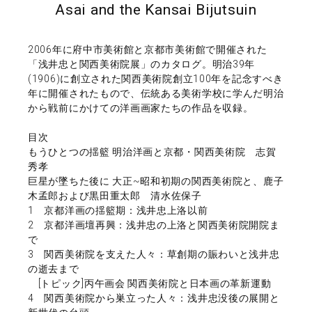
Asai and the Kansai Bijutsuin
2006年に府中市美術館と京都市美術館で開催された
「浅井忠と関西美術院展」のカタログ。明治39年
(1906)に創立された関西美術院創立100年を記念すべき
年に開催されたもので、伝統ある美術学校に学んだ明治
から戦前にかけての洋画画家たちの作品を収録。
目次
もうひとつの揺籃 明治洋画と京都・関西美術院 志賀
秀孝
巨星が墜ちた後に 大正~昭和初期の関西美術院と、鹿子
木孟郎および黒田重太郎 清水佐保子
1 京都洋画の揺籃期：浅井忠上洛以前
2 京都洋画壇再興：浅井忠の上洛と関西美術院開院ま
で
3 関西美術院を支えた人々：草創期の賑わいと浅井忠
の逝去まで
[トピック]丙午画会 関西美術院と日本画の革新運動
4 関西美術院から巣立った人々：浅井忠没後の展開と