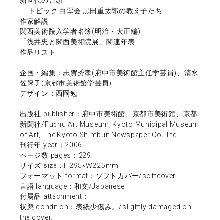
新世代の台頭
[トピック]白堊会 黒田重太郎の教え子たち
作家解説
関西美術院入学者名簿(明治・大正編)
「浅井忠と関西美術院展」関連年表
作品リスト
企画・編集：志賀秀孝(府中市美術館主任学芸員)、清水
佐保子(京都市美術館学芸員)
デザイン：西岡勉
出版社 publisher：府中市美術館、京都市美術館、京都
新聞社/Fuchu Art Museum, Kyoto Municipal Museum
of Art, The Kyoto Shimbun Newspaper Co., Ltd.
刊行年 year：2006
ページ数 pages：229
サイズ size：H295×W225mm
フォーマット format：ソフトカバー/softcover
言語 language：和文/Japanese
付属品 attachment：
状態 condition：表紙少傷み。/slightly damaged on
the cover.