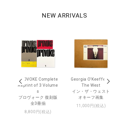
NEW ARRIVALS
 Ja
PROVOKE Complete
Georgia O'Keeffe: In
Ha
urn
Reprint of 3 Volume
The West
te
s
イン・ザ・ウェスト
日
プロヴォーク 復刻版
オキーフ画集
・ジ
全3冊揃
11,000円(税込)
8,800円(税込)